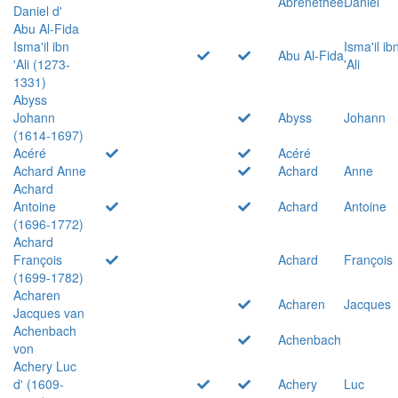
Abrenethée
Daniel
Daniel d'
Abu Al-Fida
Isma'il ibn
Isma'il ib
Abu Al-Fida
'Ali (1273-
'Ali
1331)
Abyss
Johann
Abyss
Johann
(1614-1697)
Acéré
Acéré
Achard Anne
Achard
Anne
Achard
Antoine
Achard
Antoine
(1696-1772)
Achard
François
Achard
François
(1699-1782)
Acharen
Acharen
Jacques
Jacques van
Achenbach
Achenbach
von
Achery Luc
d' (1609-
Achery
Luc