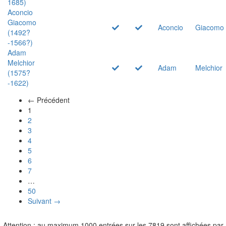
1685)
Aconcio
Giacomo
Aconcio
Giacomo
(1492?
-1566?)
Adam
Melchior
Adam
Melchior
(1575?
-1622)
← Précédent
(actuel)
1
2
3
4
5
6
7
…
50
Suivant →
Attention : au maximum 1000 entrées sur les 7819 sont affichées par