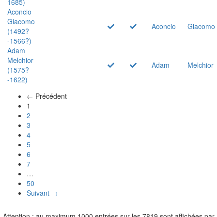
1685)
Aconcio
Giacomo
Aconcio
Giacomo
(1492?
-1566?)
Adam
Melchior
Adam
Melchior
(1575?
-1622)
← Précédent
(actuel)
1
2
3
4
5
6
7
…
50
Suivant →
Attention : au maximum 1000 entrées sur les 7819 sont affichées par