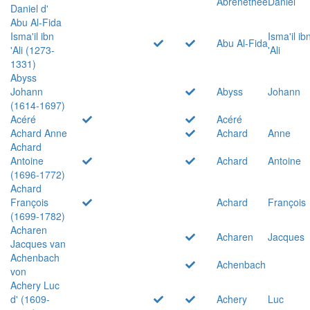
Abrenethée
Daniel
Daniel d'
Abu Al-Fida
Isma'il ibn
Isma'il ib
Abu Al-Fida
'Ali (1273-
'Ali
1331)
Abyss
Johann
Abyss
Johann
(1614-1697)
Acéré
Acéré
Achard Anne
Achard
Anne
Achard
Antoine
Achard
Antoine
(1696-1772)
Achard
François
Achard
François
(1699-1782)
Acharen
Acharen
Jacques
Jacques van
Achenbach
Achenbach
von
Achery Luc
d' (1609-
Achery
Luc