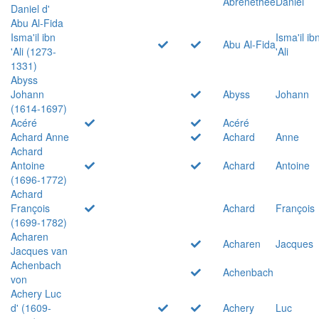
Abrenethée
Daniel
Daniel d'
Abu Al-Fida
Isma'il ibn
Isma'il ib
Abu Al-Fida
'Ali (1273-
'Ali
1331)
Abyss
Johann
Abyss
Johann
(1614-1697)
Acéré
Acéré
Achard Anne
Achard
Anne
Achard
Antoine
Achard
Antoine
(1696-1772)
Achard
François
Achard
François
(1699-1782)
Acharen
Acharen
Jacques
Jacques van
Achenbach
Achenbach
von
Achery Luc
d' (1609-
Achery
Luc