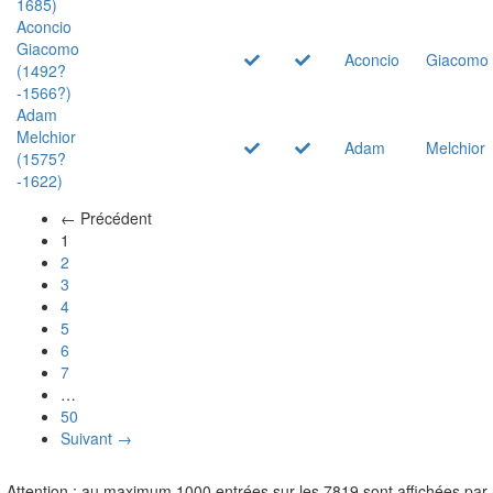
1685)
Aconcio
Giacomo
Aconcio
Giacomo
(1492?
-1566?)
Adam
Melchior
Adam
Melchior
(1575?
-1622)
← Précédent
(actuel)
1
2
3
4
5
6
7
…
50
Suivant →
Attention : au maximum 1000 entrées sur les 7819 sont affichées par