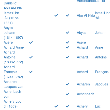
Abrenethée
Daniel
Daniel d'
Abu Al-Fida
Isma'il ibn
Isma'il ib
Abu Al-Fida
'Ali (1273-
'Ali
1331)
Abyss
Johann
Abyss
Johann
(1614-1697)
Acéré
Acéré
Achard Anne
Achard
Anne
Achard
Antoine
Achard
Antoine
(1696-1772)
Achard
François
Achard
François
(1699-1782)
Acharen
Acharen
Jacques
Jacques van
Achenbach
Achenbach
von
Achery Luc
d' (1609-
Achery
Luc