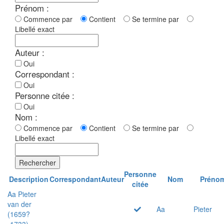
Prénom :
Commence par
Contient
Se termine par
Libellé exact
Auteur :
Oui
Correspondant :
Oui
Personne citée :
Oui
Nom :
Commence par
Contient
Se termine par
Libellé exact
Rechercher
Personne
Description
Correspondant
Auteur
Nom
Préno
citée
Aa Pieter
van der
Aa
Pieter
(1659?
-1733)