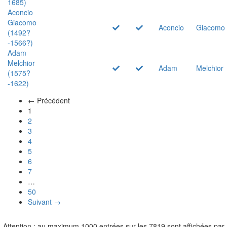
1685)
Aconcio
Giacomo
Aconcio
Giacomo
(1492?
-1566?)
Adam
Melchior
Adam
Melchior
(1575?
-1622)
← Précédent
(actuel)
1
2
3
4
5
6
7
…
50
Suivant →
Attention : au maximum 1000 entrées sur les 7819 sont affichées par