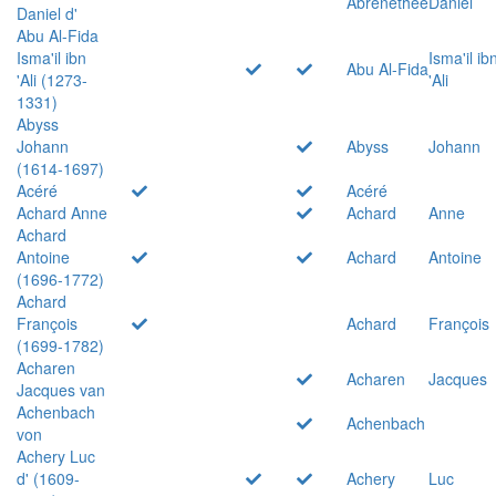
Abrenethée
Daniel
Daniel d'
Abu Al-Fida
Isma'il ibn
Isma'il ib
Abu Al-Fida
'Ali (1273-
'Ali
1331)
Abyss
Johann
Abyss
Johann
(1614-1697)
Acéré
Acéré
Achard Anne
Achard
Anne
Achard
Antoine
Achard
Antoine
(1696-1772)
Achard
François
Achard
François
(1699-1782)
Acharen
Acharen
Jacques
Jacques van
Achenbach
Achenbach
von
Achery Luc
d' (1609-
Achery
Luc