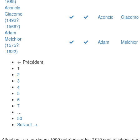
1685)
Aconcio
Giacomo
Aconcio
Giacomo
(1492?
-1566?)
Adam
Melchior
Adam
Melchior
(1575?
-1622)
← Précédent
(actuel)
1
2
3
4
5
6
7
…
50
Suivant →
Attention : au maximum 1000 entrées sur les 7819 sont affichées par