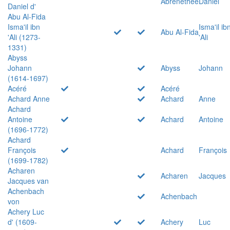
Abrenethée
Daniel
Daniel d'
Abu Al-Fida
Isma'il ibn
Isma'il ib
Abu Al-Fida
'Ali (1273-
'Ali
1331)
Abyss
Johann
Abyss
Johann
(1614-1697)
Acéré
Acéré
Achard Anne
Achard
Anne
Achard
Antoine
Achard
Antoine
(1696-1772)
Achard
François
Achard
François
(1699-1782)
Acharen
Acharen
Jacques
Jacques van
Achenbach
Achenbach
von
Achery Luc
d' (1609-
Achery
Luc