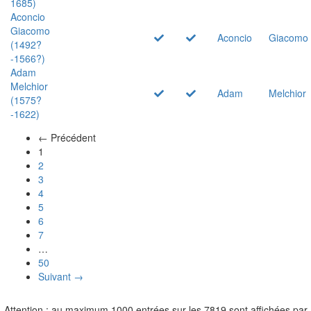
1685)
Aconcio
Giacomo
Aconcio
Giacomo
(1492?
-1566?)
Adam
Melchior
Adam
Melchior
(1575?
-1622)
← Précédent
(actuel)
1
2
3
4
5
6
7
…
50
Suivant →
Attention : au maximum 1000 entrées sur les 7819 sont affichées par