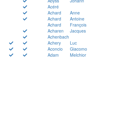
Abyss
Johann
Acéré
Achard
Anne
Achard
Antoine
Achard
François
Acharen
Jacques
Achenbach
Achery
Luc
Aconcio
Giacomo
Adam
Melchior