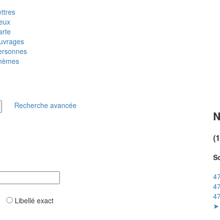
ttres
ieux
arte
uvrages
ersonnes
hèmes
Recherche avancée
N
(
So
47
47
47
ar
Libellé exact
➤ 