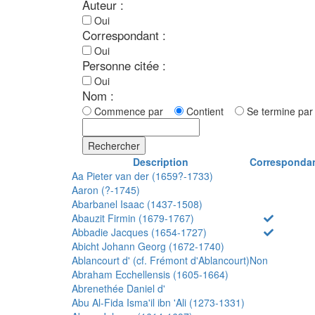
Auteur :
Oui
Correspondant :
Oui
Personne citée :
Oui
Nom :
Commence par
Contient
Se termine p
Rechercher
Description
Corresponda
Aa Pieter van der (1659?-1733)
Aaron (?-1745)
Abarbanel Isaac (1437-1508)
Abauzit Firmin (1679-1767)
Abbadie Jacques (1654-1727)
Abicht Johann Georg (1672-1740)
Ablancourt d' (cf. Frémont d'Ablancourt)
Non
Abraham Ecchellensis (1605-1664)
Abrenethée Daniel d'
Abu Al-Fida Isma'il ibn 'Ali (1273-1331)