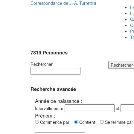
Correspondance de
J.-A. Turrettini
Le
L
C
O
P
T
7819 Personnes
Rechercher
Rechercher
Recherche avancée
Année de naissance :
Intervalle entre
et
Prénom :
Commence par
Contient
Se termine p