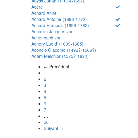
Abyss Johann (1614-1697)
Acéré
Achard Anne
Achard Antoine (1696-1772)
Achard François (1699-1782)
Acharen Jacques van
Achenbach von
Achery Luc d' (1609-1685)
Aconcio Giacomo (1492?-1566?)
Adam Melchior (1575?-1622)
← Précédent
(actuel)
1
2
3
4
5
6
7
…
50
Suivant →