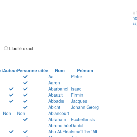
UR
ht
ss
ar
Libellé exact
nt
Auteur
Personne citée
Nom
Prénom
Aa
Pieter
Aaron
Abarbanel
Isaac
Abauzit
Firmin
Abbadie
Jacques
Abicht
Johann Georg
Non
Non
Ablancourt
Abraham
Ecchellensis
Abrenethée
Daniel
Abu Al-Fida
Isma'il ibn 'Ali