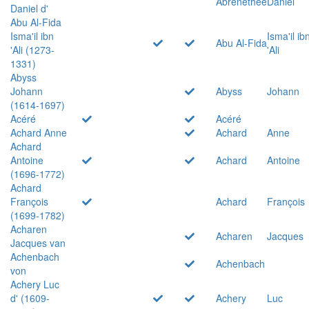
Abrenethée
Daniel
Daniel d'
Abu Al-Fida
Isma'il ibn
Isma'il ib
Abu Al-Fida
'Ali (1273-
'Ali
1331)
Abyss
Johann
Abyss
Johann
(1614-1697)
Acéré
Acéré
Achard Anne
Achard
Anne
Achard
Antoine
Achard
Antoine
(1696-1772)
Achard
François
Achard
François
(1699-1782)
Acharen
Acharen
Jacques
Jacques van
Achenbach
Achenbach
von
Achery Luc
d' (1609-
Achery
Luc