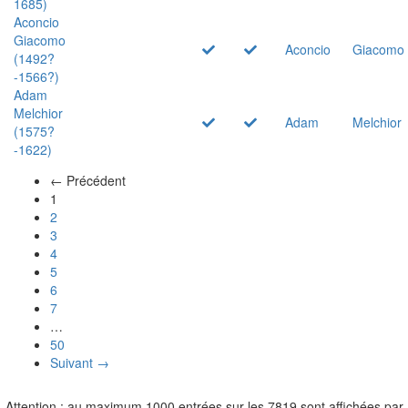
1685)
Aconcio
Giacomo
Aconcio
Giacomo
(1492?
-1566?)
Adam
Melchior
Adam
Melchior
(1575?
-1622)
← Précédent
(actuel)
1
2
3
4
5
6
7
…
50
Suivant →
Attention : au maximum 1000 entrées sur les 7819 sont affichées par