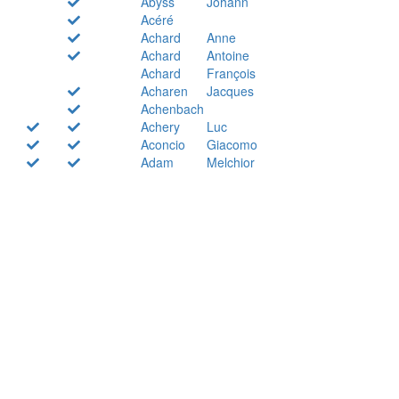
Abyss
Johann
Acéré
Achard
Anne
Achard
Antoine
Achard
François
Acharen
Jacques
Achenbach
Achery
Luc
Aconcio
Giacomo
Adam
Melchior