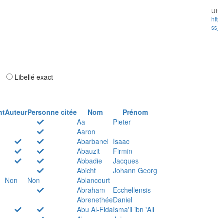
UR
ht
ss
ar
Libellé exact
nt
Auteur
Personne citée
Nom
Prénom
Aa
Pieter
Aaron
Abarbanel
Isaac
Abauzit
Firmin
Abbadie
Jacques
Abicht
Johann Georg
Non
Non
Ablancourt
Abraham
Ecchellensis
Abrenethée
Daniel
Abu Al-Fida
Isma'il ibn 'Ali