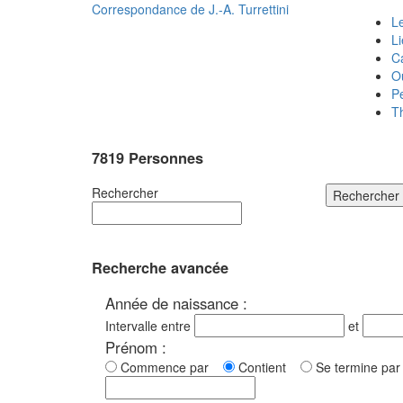
Correspondance de
J.-A. Turrettini
Le
L
C
O
P
T
7819 Personnes
Rechercher
Rechercher
Recherche avancée
Année de naissance :
Intervalle entre
et
Prénom :
Commence par
Contient
Se termine p