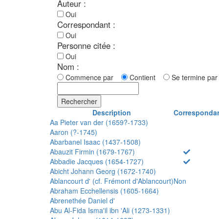
Auteur :
Oui
Correspondant :
Oui
Personne citée :
Oui
Nom :
Commence par
Contient
Se termine p
Rechercher
Description
Corresponda
Aa Pieter van der (1659?-1733)
Aaron (?-1745)
Abarbanel Isaac (1437-1508)
Abauzit Firmin (1679-1767)
Abbadie Jacques (1654-1727)
Abicht Johann Georg (1672-1740)
Ablancourt d' (cf. Frémont d'Ablancourt)
Non
Abraham Ecchellensis (1605-1664)
Abrenethée Daniel d'
Abu Al-Fida Isma'il ibn 'Ali (1273-1331)