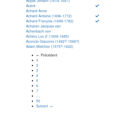
Abyss Johann (1614-1697)
Acéré
Achard Anne
Achard Antoine (1696-1772)
Achard François (1699-1782)
Acharen Jacques van
Achenbach von
Achery Luc d' (1609-1685)
Aconcio Giacomo (1492?-1566?)
Adam Melchior (1575?-1622)
← Précédent
(actuel)
1
2
3
4
5
6
7
…
50
Suivant →