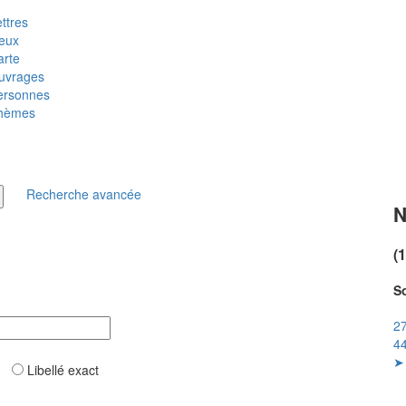
ttres
ieux
arte
uvrages
ersonnes
hèmes
Recherche avancée
N
(
So
27
44
➤ 
ar
Libellé exact