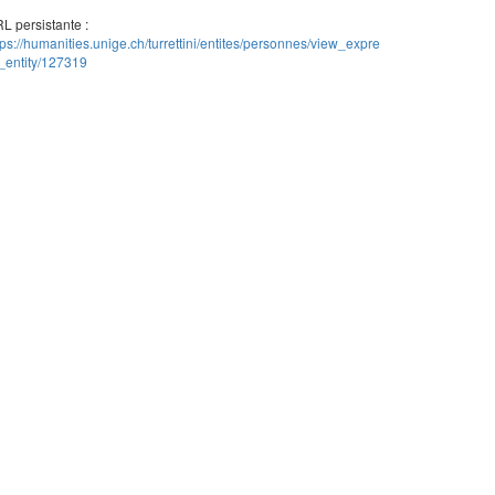
L persistante :
tps://humanities.unige.ch/turrettini/entites/personnes/view_expre
_entity/127319