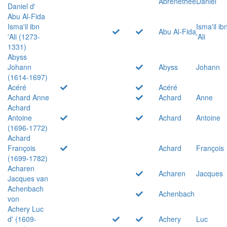
Abrenethée
Daniel
Daniel d'
Abu Al-Fida
Isma'il ibn
Isma'il ib
Abu Al-Fida
'Ali (1273-
'Ali
1331)
Abyss
Johann
Abyss
Johann
(1614-1697)
Acéré
Acéré
Achard Anne
Achard
Anne
Achard
Antoine
Achard
Antoine
(1696-1772)
Achard
François
Achard
François
(1699-1782)
Acharen
Acharen
Jacques
Jacques van
Achenbach
Achenbach
von
Achery Luc
d' (1609-
Achery
Luc