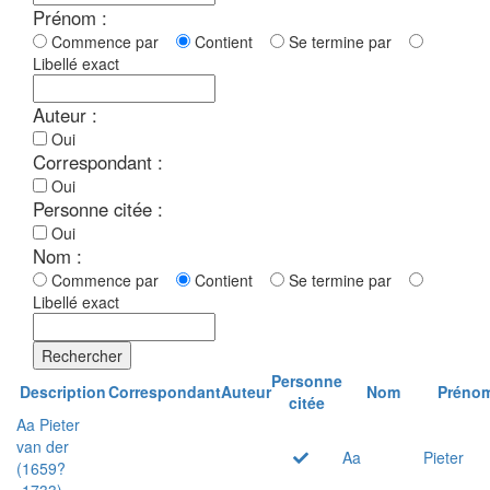
Prénom :
Commence par
Contient
Se termine par
Libellé exact
Auteur :
Oui
Correspondant :
Oui
Personne citée :
Oui
Nom :
Commence par
Contient
Se termine par
Libellé exact
Rechercher
Personne
Description
Correspondant
Auteur
Nom
Préno
citée
Aa Pieter
van der
Aa
Pieter
(1659?
-1733)