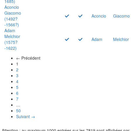
1685)
Aconcio
Giacomo
Aconcio
Giacomo
(1492?
-1566?)
Adam
Melchior
Adam
Melchior
(1575?
-1622)
← Précédent
(actuel)
1
2
3
4
5
6
7
…
50
Suivant →
Attention : au maximum 1000 entrées sur les 7819 sont affichées par