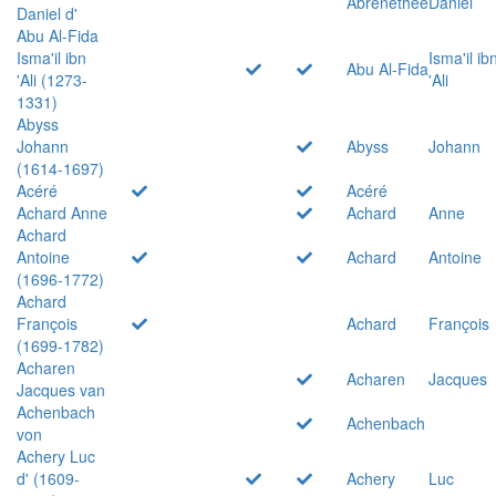
Abrenethée
Daniel
Daniel d'
Abu Al-Fida
Isma'il ibn
Isma'il ib
Abu Al-Fida
'Ali (1273-
'Ali
1331)
Abyss
Johann
Abyss
Johann
(1614-1697)
Acéré
Acéré
Achard Anne
Achard
Anne
Achard
Antoine
Achard
Antoine
(1696-1772)
Achard
François
Achard
François
(1699-1782)
Acharen
Acharen
Jacques
Jacques van
Achenbach
Achenbach
von
Achery Luc
d' (1609-
Achery
Luc