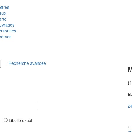
ttres
ieux
arte
uvrages
ersonnes
hèmes
Recherche avancée
M
(
So
24
ar
Libellé exact
UR
ht