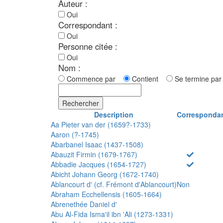
Auteur :
Oui
Correspondant :
Oui
Personne citée :
Oui
Nom :
Commence par
Contient
Se termine p
Rechercher
Description
Corresponda
Aa Pieter van der (1659?-1733)
Aaron (?-1745)
Abarbanel Isaac (1437-1508)
Abauzit Firmin (1679-1767)
Abbadie Jacques (1654-1727)
Abicht Johann Georg (1672-1740)
Ablancourt d' (cf. Frémont d'Ablancourt)
Non
Abraham Ecchellensis (1605-1664)
Abrenethée Daniel d'
Abu Al-Fida Isma'il ibn 'Ali (1273-1331)