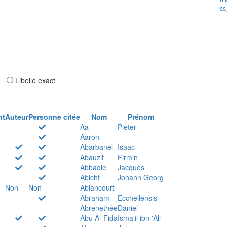
ss
ar
Libellé exact
nt
Auteur
Personne citée
Nom
Prénom
Aa
Pieter
Aaron
Abarbanel
Isaac
Abauzit
Firmin
Abbadie
Jacques
Abicht
Johann Georg
Non
Non
Ablancourt
Abraham
Ecchellensis
Abrenethée
Daniel
Abu Al-Fida
Isma'il ibn 'Ali