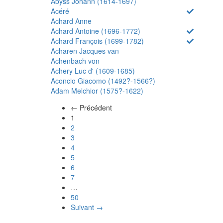
Abyss Johann (1614-1697)
Acéré
Achard Anne
Achard Antoine (1696-1772)
Achard François (1699-1782)
Acharen Jacques van
Achenbach von
Achery Luc d' (1609-1685)
Aconcio Giacomo (1492?-1566?)
Adam Melchior (1575?-1622)
← Précédent
(actuel)
1
2
3
4
5
6
7
…
50
Suivant →