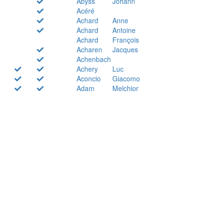
Abyss
Johann
Acéré
Achard
Anne
Achard
Antoine
Achard
François
Acharen
Jacques
Achenbach
Achery
Luc
Aconcio
Giacomo
Adam
Melchior