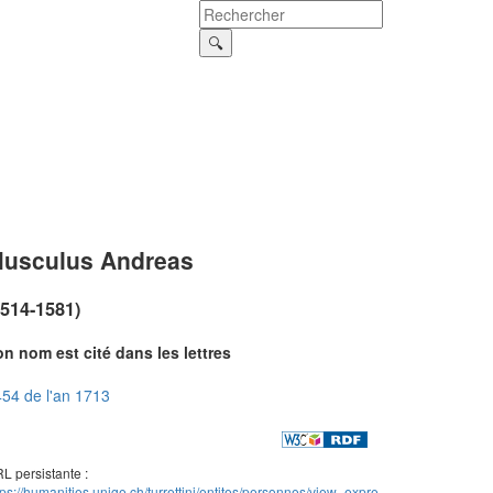
usculus Andreas
1514-1581)
n nom est cité dans les lettres
54 de l'an 1713
L persistante :
tps://humanities.unige.ch/turrettini/entites/personnes/view_expre