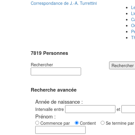
Correspondance de
J.-A. Turrettini
Le
L
C
O
P
T
7819 Personnes
Rechercher
Rechercher
Recherche avancée
Année de naissance :
Intervalle entre
et
Prénom :
Commence par
Contient
Se termine p