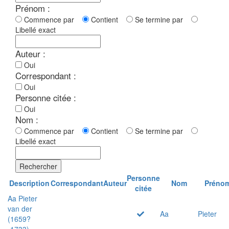
Prénom :
Commence par
Contient
Se termine par
Libellé exact
Auteur :
Oui
Correspondant :
Oui
Personne citée :
Oui
Nom :
Commence par
Contient
Se termine par
Libellé exact
Rechercher
Personne
Description
Correspondant
Auteur
Nom
Préno
citée
Aa Pieter
van der
Aa
Pieter
(1659?
-1733)