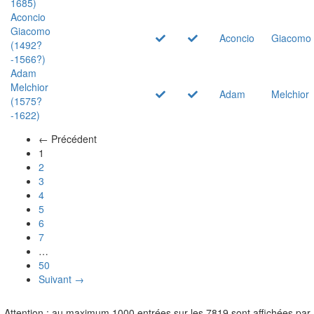
1685)
Aconcio
Giacomo
Aconcio
Giacomo
(1492?
-1566?)
Adam
Melchior
Adam
Melchior
(1575?
-1622)
← Précédent
(actuel)
1
2
3
4
5
6
7
…
50
Suivant →
Attention : au maximum 1000 entrées sur les 7819 sont affichées par