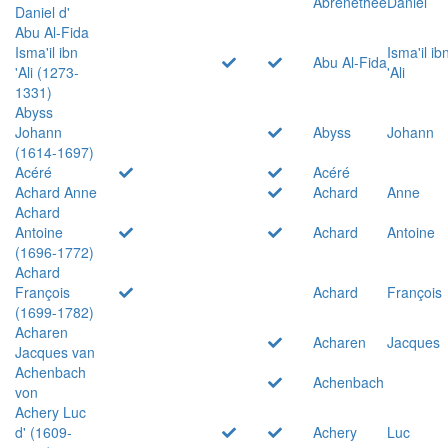
Abrenethée
Daniel
Daniel d'
Abu Al-Fida
Isma'il ibn
Isma'il ib
Abu Al-Fida
'Ali (1273-
'Ali
1331)
Abyss
Johann
Abyss
Johann
(1614-1697)
Acéré
Acéré
Achard Anne
Achard
Anne
Achard
Antoine
Achard
Antoine
(1696-1772)
Achard
François
Achard
François
(1699-1782)
Acharen
Acharen
Jacques
Jacques van
Achenbach
Achenbach
von
Achery Luc
d' (1609-
Achery
Luc