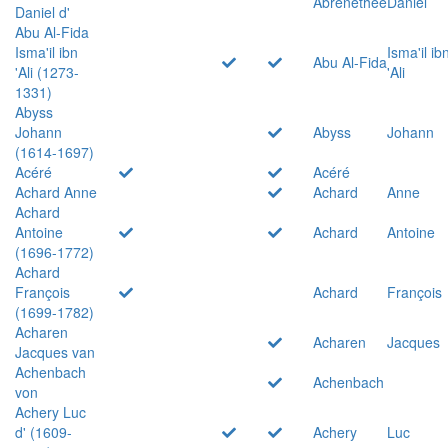
Abrenethée
Daniel
Daniel d'
Abu Al-Fida
Isma'il ibn
Isma'il ib
Abu Al-Fida
'Ali (1273-
'Ali
1331)
Abyss
Johann
Abyss
Johann
(1614-1697)
Acéré
Acéré
Achard Anne
Achard
Anne
Achard
Antoine
Achard
Antoine
(1696-1772)
Achard
François
Achard
François
(1699-1782)
Acharen
Acharen
Jacques
Jacques van
Achenbach
Achenbach
von
Achery Luc
d' (1609-
Achery
Luc