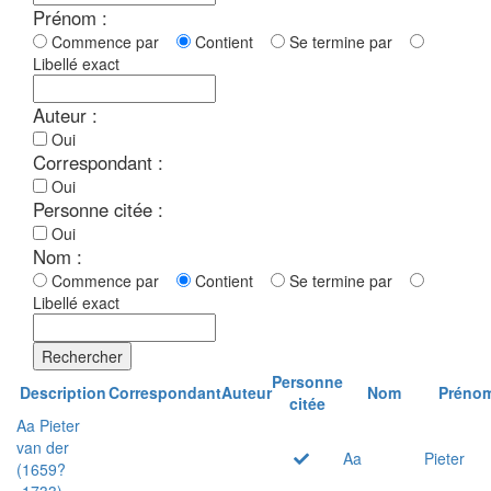
Prénom :
Commence par
Contient
Se termine par
Libellé exact
Auteur :
Oui
Correspondant :
Oui
Personne citée :
Oui
Nom :
Commence par
Contient
Se termine par
Libellé exact
Rechercher
Personne
Description
Correspondant
Auteur
Nom
Préno
citée
Aa Pieter
van der
Aa
Pieter
(1659?
-1733)