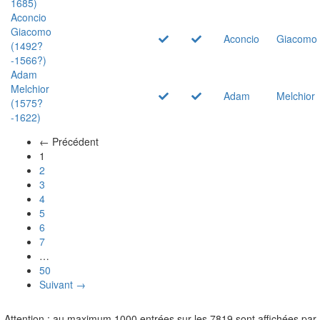
1685)
Aconcio
Giacomo
Aconcio
Giacomo
(1492?
-1566?)
Adam
Melchior
Adam
Melchior
(1575?
-1622)
← Précédent
(actuel)
1
2
3
4
5
6
7
…
50
Suivant →
Attention : au maximum 1000 entrées sur les 7819 sont affichées par