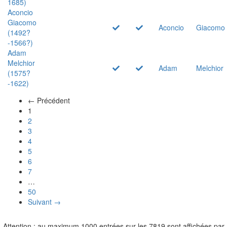
1685)
Aconcio
Giacomo
Aconcio
Giacomo
(1492?
-1566?)
Adam
Melchior
Adam
Melchior
(1575?
-1622)
← Précédent
(actuel)
1
2
3
4
5
6
7
…
50
Suivant →
Attention : au maximum 1000 entrées sur les 7819 sont affichées par