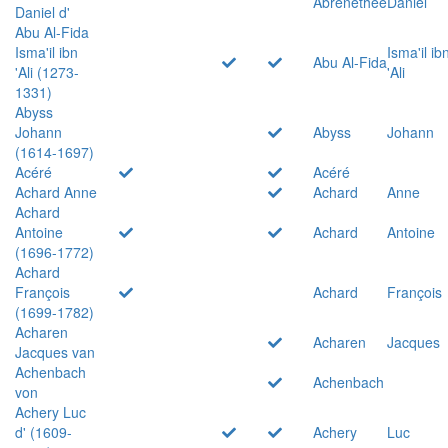
Abrenethée
Daniel
Daniel d'
Abu Al-Fida
Isma'il ibn
Isma'il ib
Abu Al-Fida
'Ali (1273-
'Ali
1331)
Abyss
Johann
Abyss
Johann
(1614-1697)
Acéré
Acéré
Achard Anne
Achard
Anne
Achard
Antoine
Achard
Antoine
(1696-1772)
Achard
François
Achard
François
(1699-1782)
Acharen
Acharen
Jacques
Jacques van
Achenbach
Achenbach
von
Achery Luc
d' (1609-
Achery
Luc