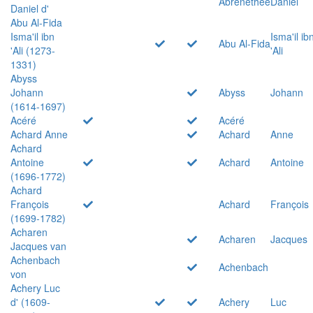
Abrenethée
Daniel
Daniel d'
Abu Al-Fida
Isma'il ibn
Isma'il ib
Abu Al-Fida
'Ali (1273-
'Ali
1331)
Abyss
Johann
Abyss
Johann
(1614-1697)
Acéré
Acéré
Achard Anne
Achard
Anne
Achard
Antoine
Achard
Antoine
(1696-1772)
Achard
François
Achard
François
(1699-1782)
Acharen
Acharen
Jacques
Jacques van
Achenbach
Achenbach
von
Achery Luc
d' (1609-
Achery
Luc