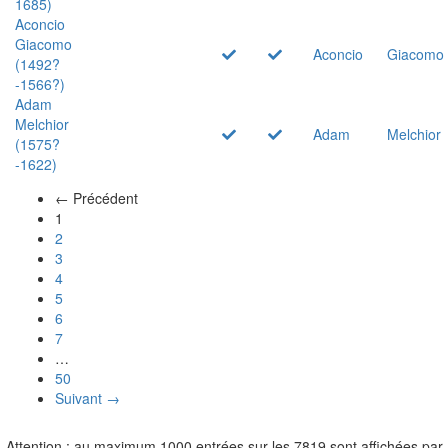
1685)
Aconcio
Giacomo
Aconcio
Giacomo
(1492?
-1566?)
Adam
Melchior
Adam
Melchior
(1575?
-1622)
← Précédent
(actuel)
1
2
3
4
5
6
7
…
50
Suivant →
Attention : au maximum 1000 entrées sur les 7819 sont affichées par