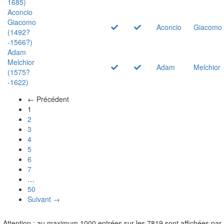
1685)
Aconcio
Giacomo
Aconcio
Giacomo
(1492?
-1566?)
Adam
Melchior
Adam
Melchior
(1575?
-1622)
← Précédent
(actuel)
1
2
3
4
5
6
7
…
50
Suivant →
Attention : au maximum 1000 entrées sur les 7819 sont affichées par