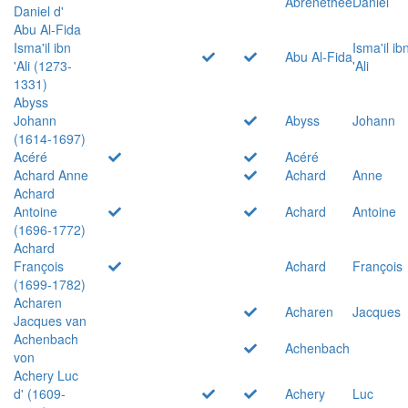
Abrenethée
Daniel
Daniel d'
Abu Al-Fida
Isma'il ibn
Isma'il ib
Abu Al-Fida
'Ali (1273-
'Ali
1331)
Abyss
Johann
Abyss
Johann
(1614-1697)
Acéré
Acéré
Achard Anne
Achard
Anne
Achard
Antoine
Achard
Antoine
(1696-1772)
Achard
François
Achard
François
(1699-1782)
Acharen
Acharen
Jacques
Jacques van
Achenbach
Achenbach
von
Achery Luc
d' (1609-
Achery
Luc