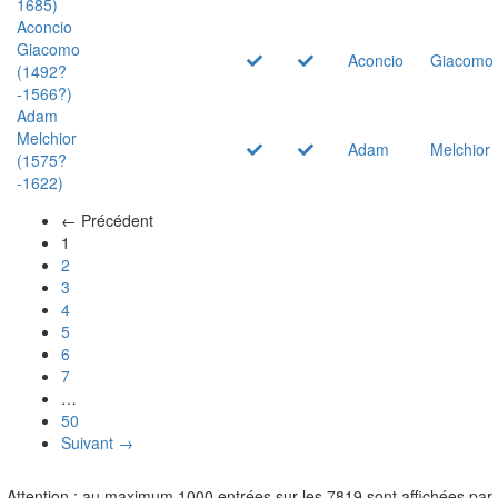
1685)
Aconcio
Giacomo
Aconcio
Giacomo
(1492?
-1566?)
Adam
Melchior
Adam
Melchior
(1575?
-1622)
← Précédent
(actuel)
1
2
3
4
5
6
7
…
50
Suivant →
Attention : au maximum 1000 entrées sur les 7819 sont affichées par