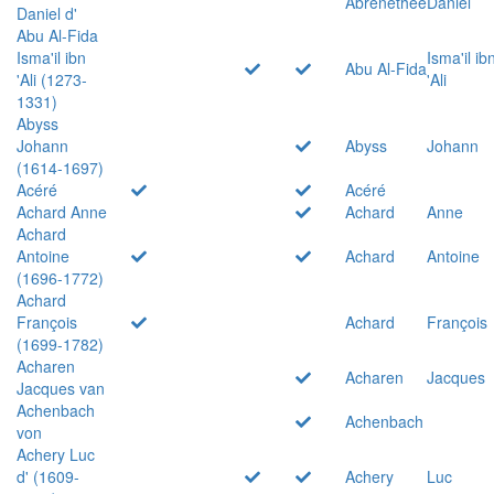
Abrenethée
Daniel
Daniel d'
Abu Al-Fida
Isma'il ibn
Isma'il ib
Abu Al-Fida
'Ali (1273-
'Ali
1331)
Abyss
Johann
Abyss
Johann
(1614-1697)
Acéré
Acéré
Achard Anne
Achard
Anne
Achard
Antoine
Achard
Antoine
(1696-1772)
Achard
François
Achard
François
(1699-1782)
Acharen
Acharen
Jacques
Jacques van
Achenbach
Achenbach
von
Achery Luc
d' (1609-
Achery
Luc