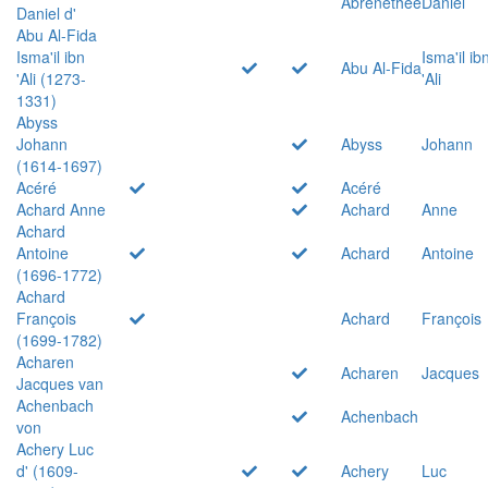
Abrenethée
Daniel
Daniel d'
Abu Al-Fida
Isma'il ibn
Isma'il ib
Abu Al-Fida
'Ali (1273-
'Ali
1331)
Abyss
Johann
Abyss
Johann
(1614-1697)
Acéré
Acéré
Achard Anne
Achard
Anne
Achard
Antoine
Achard
Antoine
(1696-1772)
Achard
François
Achard
François
(1699-1782)
Acharen
Acharen
Jacques
Jacques van
Achenbach
Achenbach
von
Achery Luc
d' (1609-
Achery
Luc