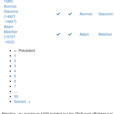
1685)
Aconcio
Giacomo
Aconcio
Giacomo
(1492?
-1566?)
Adam
Melchior
Adam
Melchior
(1575?
-1622)
← Précédent
(actuel)
1
2
3
4
5
6
7
…
50
Suivant →
Attention : au maximum 1000 entrées sur les 7819 sont affichées par