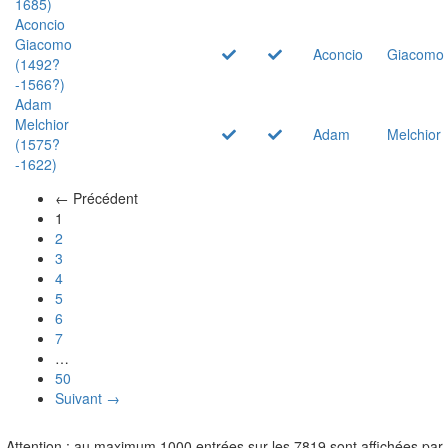
1685)
Aconcio
Giacomo
Aconcio
Giacomo
(1492?
-1566?)
Adam
Melchior
Adam
Melchior
(1575?
-1622)
← Précédent
(actuel)
1
2
3
4
5
6
7
…
50
Suivant →
Attention : au maximum 1000 entrées sur les 7819 sont affichées par