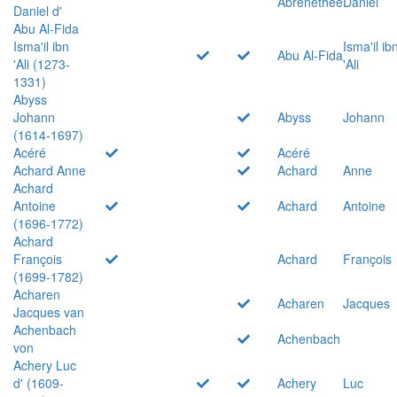
Abrenethée
Daniel
Daniel d'
Abu Al-Fida
Isma'il ibn
Isma'il ib
Abu Al-Fida
'Ali (1273-
'Ali
1331)
Abyss
Johann
Abyss
Johann
(1614-1697)
Acéré
Acéré
Achard Anne
Achard
Anne
Achard
Antoine
Achard
Antoine
(1696-1772)
Achard
François
Achard
François
(1699-1782)
Acharen
Acharen
Jacques
Jacques van
Achenbach
Achenbach
von
Achery Luc
d' (1609-
Achery
Luc