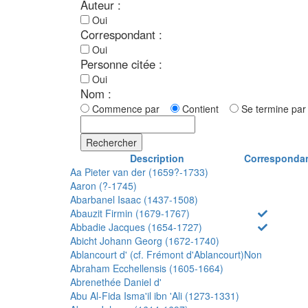
Auteur :
Oui
Correspondant :
Oui
Personne citée :
Oui
Nom :
Commence par
Contient
Se termine p
Rechercher
Description
Corresponda
Aa Pieter van der (1659?-1733)
Aaron (?-1745)
Abarbanel Isaac (1437-1508)
Abauzit Firmin (1679-1767)
Abbadie Jacques (1654-1727)
Abicht Johann Georg (1672-1740)
Ablancourt d' (cf. Frémont d'Ablancourt)
Non
Abraham Ecchellensis (1605-1664)
Abrenethée Daniel d'
Abu Al-Fida Isma'il ibn 'Ali (1273-1331)