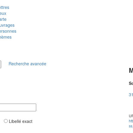
ttres
ieux
arte
uvrages
ersonnes
hèmes
Recherche avancée
M
So
31
UR
ar
Libellé exact
ht
ss