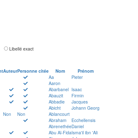
ar
Libellé exact
nt
Auteur
Personne citée
Nom
Prénom
Aa
Pieter
Aaron
Abarbanel
Isaac
Abauzit
Firmin
Abbadie
Jacques
Abicht
Johann Georg
Non
Non
Ablancourt
Abraham
Ecchellensis
Abrenethée
Daniel
Abu Al-Fida
Isma'il ibn 'Ali