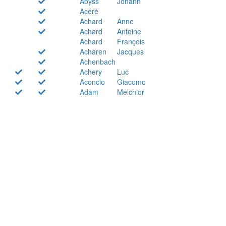
Abyss
Johann
Acéré
Achard
Anne
Achard
Antoine
Achard
François
Acharen
Jacques
Achenbach
Achery
Luc
Aconcio
Giacomo
Adam
Melchior