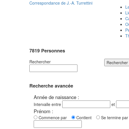
Correspondance de
J.-A. Turrettini
Le
L
C
O
P
T
7819 Personnes
Rechercher
Rechercher
Recherche avancée
Année de naissance :
Intervalle entre
et
Prénom :
Commence par
Contient
Se termine p