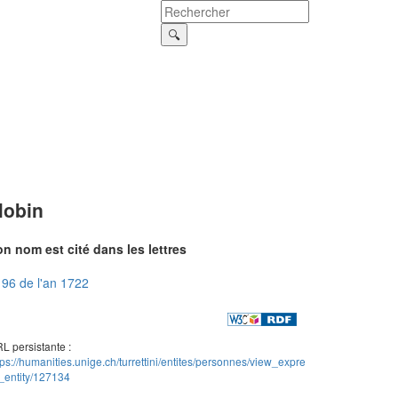
obin
n nom est cité dans les lettres
96 de l'an 1722
L persistante :
tps://humanities.unige.ch/turrettini/entites/personnes/view_expre
_entity/127134