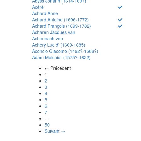
Abyss Johann (1614-1697)
Acéré
Achard Anne
Achard Antoine (1696-1772)
Achard François (1699-1782)
Acharen Jacques van
Achenbach von
Achery Luc d' (1609-1685)
Aconcio Giacomo (1492?-1566?)
Adam Melchior (1575?-1622)
← Précédent
(actuel)
1
2
3
4
5
6
7
…
50
Suivant →