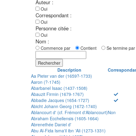
Auteur :
Oui
Correspondant :
Oui
Personne citée :
Oui
Nom :
Commence par
Contient
Se termine p
Rechercher
Description
Corresponda
Aa Pieter van der (1659?-1733)
Aaron (?-1745)
Abarbanel Isaac (1437-1508)
Abauzit Firmin (1679-1767)
Abbadie Jacques (1654-1727)
Abicht Johann Georg (1672-1740)
Ablancourt d' (cf. Frémont d'Ablancourt)
Non
Abraham Ecchellensis (1605-1664)
Abrenethée Daniel d'
Abu Al-Fida Isma'il ibn 'Ali (1273-1331)