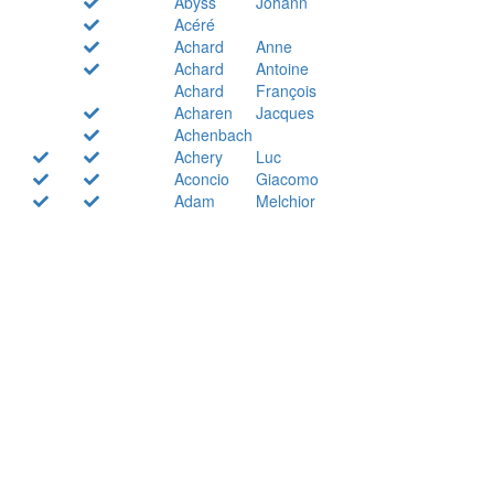
Abyss
Johann
Acéré
Achard
Anne
Achard
Antoine
Achard
François
Acharen
Jacques
Achenbach
Achery
Luc
Aconcio
Giacomo
Adam
Melchior