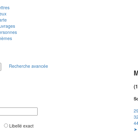
ttres
ieux
arte
uvrages
ersonnes
hèmes
Recherche avancée
M
(
So
29
32
44
ar
Libellé exact
➤ 