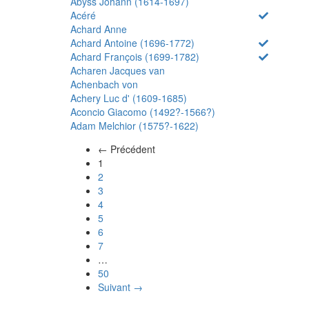
Abyss Johann (1614-1697)
Acéré
Achard Anne
Achard Antoine (1696-1772)
Achard François (1699-1782)
Acharen Jacques van
Achenbach von
Achery Luc d' (1609-1685)
Aconcio Giacomo (1492?-1566?)
Adam Melchior (1575?-1622)
← Précédent
(actuel)
1
2
3
4
5
6
7
…
50
Suivant →