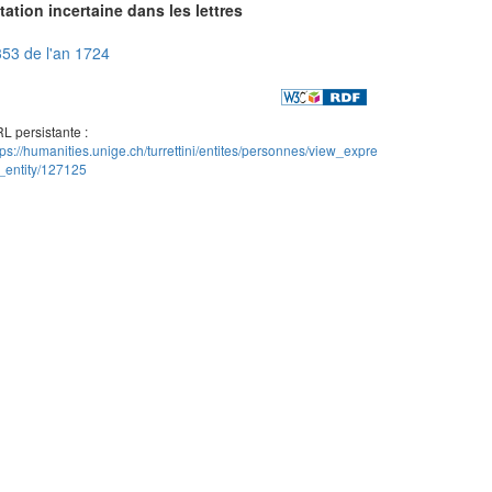
tation incertaine dans les lettres
53 de l'an 1724
L persistante :
tps://humanities.unige.ch/turrettini/entites/personnes/view_expre
_entity/127125