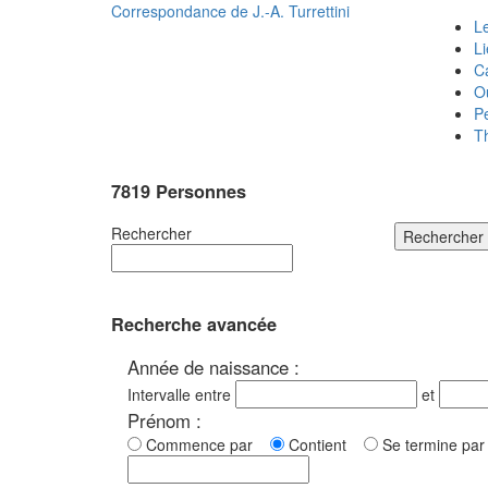
Correspondance de
J.-A. Turrettini
Le
L
C
O
P
T
7819 Personnes
Rechercher
Rechercher
Recherche avancée
Année de naissance :
Intervalle entre
et
Prénom :
Commence par
Contient
Se termine p