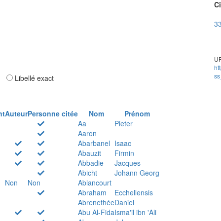
Ci
33
UR
ht
ss
ar
Libellé exact
nt
Auteur
Personne citée
Nom
Prénom
Aa
Pieter
Aaron
Abarbanel
Isaac
Abauzit
Firmin
Abbadie
Jacques
Abicht
Johann Georg
Non
Non
Ablancourt
Abraham
Ecchellensis
Abrenethée
Daniel
Abu Al-Fida
Isma'il ibn 'Ali