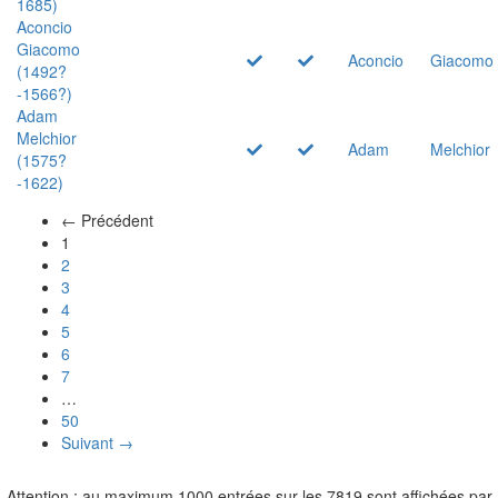
1685)
Aconcio
Giacomo
Aconcio
Giacomo
(1492?
-1566?)
Adam
Melchior
Adam
Melchior
(1575?
-1622)
← Précédent
(actuel)
1
2
3
4
5
6
7
…
50
Suivant →
Attention : au maximum 1000 entrées sur les 7819 sont affichées par