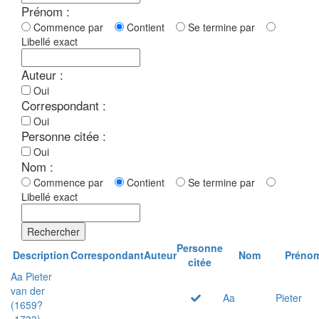
Prénom :
Commence par
Contient
Se termine par
Libellé exact
Auteur :
Oui
Correspondant :
Oui
Personne citée :
Oui
Nom :
Commence par
Contient
Se termine par
Libellé exact
Rechercher
Personne
Description
Correspondant
Auteur
Nom
Préno
citée
Aa Pieter
van der
Aa
Pieter
(1659?
-1733)