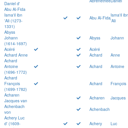
Abrenethée
Daniel
Daniel d'
Abu Al-Fida
Isma'il ibn
Isma'il ib
Abu Al-Fida
'Ali (1273-
'Ali
1331)
Abyss
Johann
Abyss
Johann
(1614-1697)
Acéré
Acéré
Achard Anne
Achard
Anne
Achard
Antoine
Achard
Antoine
(1696-1772)
Achard
François
Achard
François
(1699-1782)
Acharen
Acharen
Jacques
Jacques van
Achenbach
Achenbach
von
Achery Luc
d' (1609-
Achery
Luc