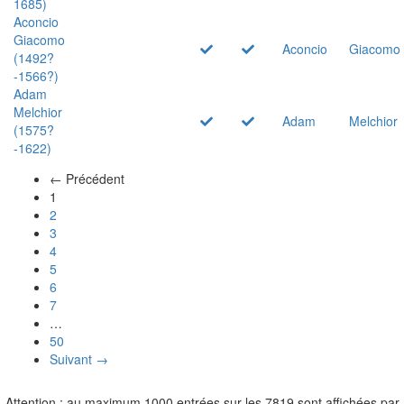
1685)
Aconcio
Giacomo
Aconcio
Giacomo
(1492?
-1566?)
Adam
Melchior
Adam
Melchior
(1575?
-1622)
← Précédent
(actuel)
1
2
3
4
5
6
7
…
50
Suivant →
Attention : au maximum 1000 entrées sur les 7819 sont affichées par