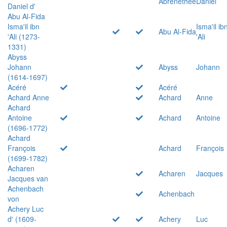
Abrenethée
Daniel
Daniel d'
Abu Al-Fida
Isma'il ibn
Isma'il ib
Abu Al-Fida
'Ali (1273-
'Ali
1331)
Abyss
Johann
Abyss
Johann
(1614-1697)
Acéré
Acéré
Achard Anne
Achard
Anne
Achard
Antoine
Achard
Antoine
(1696-1772)
Achard
François
Achard
François
(1699-1782)
Acharen
Acharen
Jacques
Jacques van
Achenbach
Achenbach
von
Achery Luc
d' (1609-
Achery
Luc