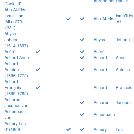
Abrenethée
Daniel
Daniel d'
Abu Al-Fida
Isma'il ibn
Isma'il ib
Abu Al-Fida
'Ali (1273-
'Ali
1331)
Abyss
Johann
Abyss
Johann
(1614-1697)
Acéré
Acéré
Achard Anne
Achard
Anne
Achard
Antoine
Achard
Antoine
(1696-1772)
Achard
François
Achard
François
(1699-1782)
Acharen
Acharen
Jacques
Jacques van
Achenbach
Achenbach
von
Achery Luc
d' (1609-
Achery
Luc