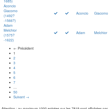
1685)
Aconcio
Giacomo
Aconcio
Giacomo
(1492?
-1566?)
Adam
Melchior
Adam
Melchior
(1575?
-1622)
← Précédent
(actuel)
1
2
3
4
5
6
7
…
50
Suivant →
Attention : au maximum 1000 entrées sur les 7819 sont affichées par