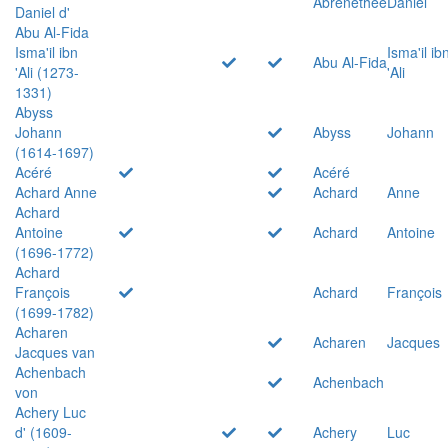
Abrenethée
Daniel
Daniel d'
Abu Al-Fida
Isma'il ibn
Isma'il ib
Abu Al-Fida
'Ali (1273-
'Ali
1331)
Abyss
Johann
Abyss
Johann
(1614-1697)
Acéré
Acéré
Achard Anne
Achard
Anne
Achard
Antoine
Achard
Antoine
(1696-1772)
Achard
François
Achard
François
(1699-1782)
Acharen
Acharen
Jacques
Jacques van
Achenbach
Achenbach
von
Achery Luc
d' (1609-
Achery
Luc