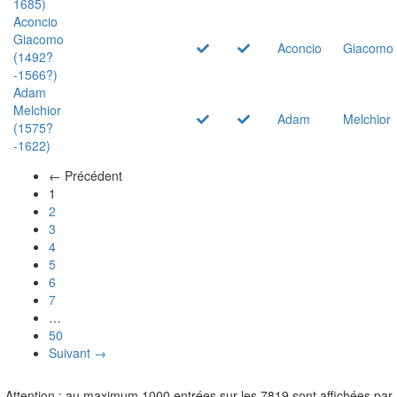
1685)
Aconcio
Giacomo
Aconcio
Giacomo
(1492?
-1566?)
Adam
Melchior
Adam
Melchior
(1575?
-1622)
← Précédent
(actuel)
1
2
3
4
5
6
7
…
50
Suivant →
Attention : au maximum 1000 entrées sur les 7819 sont affichées par