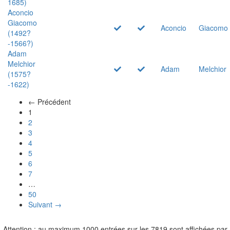
1685)
Aconcio
Giacomo
Aconcio
Giacomo
(1492?
-1566?)
Adam
Melchior
Adam
Melchior
(1575?
-1622)
← Précédent
(actuel)
1
2
3
4
5
6
7
…
50
Suivant →
Attention : au maximum 1000 entrées sur les 7819 sont affichées par