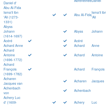
Abrenethée
Daniel
Daniel d'
Abu Al-Fida
Isma'il ibn
Isma'il ib
Abu Al-Fida
'Ali (1273-
'Ali
1331)
Abyss
Johann
Abyss
Johann
(1614-1697)
Acéré
Acéré
Achard Anne
Achard
Anne
Achard
Antoine
Achard
Antoine
(1696-1772)
Achard
François
Achard
François
(1699-1782)
Acharen
Acharen
Jacques
Jacques van
Achenbach
Achenbach
von
Achery Luc
d' (1609-
Achery
Luc