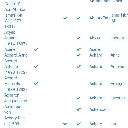
Abrenethée
Daniel
Daniel d'
Abu Al-Fida
Isma'il ibn
Isma'il ib
Abu Al-Fida
'Ali (1273-
'Ali
1331)
Abyss
Johann
Abyss
Johann
(1614-1697)
Acéré
Acéré
Achard Anne
Achard
Anne
Achard
Antoine
Achard
Antoine
(1696-1772)
Achard
François
Achard
François
(1699-1782)
Acharen
Acharen
Jacques
Jacques van
Achenbach
Achenbach
von
Achery Luc
d' (1609-
Achery
Luc