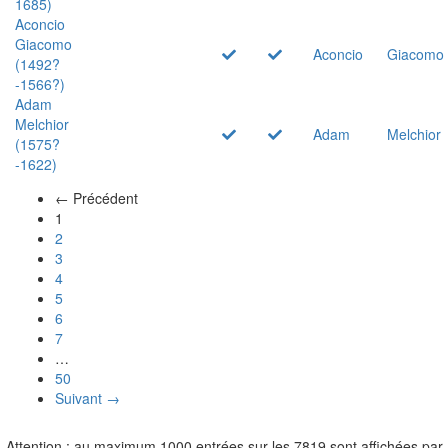
1685)
Aconcio
Giacomo
Aconcio
Giacomo
(1492?
-1566?)
Adam
Melchior
Adam
Melchior
(1575?
-1622)
← Précédent
(actuel)
1
2
3
4
5
6
7
…
50
Suivant →
Attention : au maximum 1000 entrées sur les 7819 sont affichées par