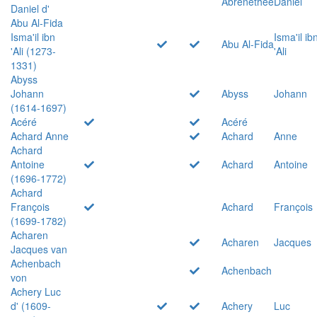
Abrenethée
Daniel
Daniel d'
Abu Al-Fida
Isma'il ibn
Isma'il ib
Abu Al-Fida
'Ali (1273-
'Ali
1331)
Abyss
Johann
Abyss
Johann
(1614-1697)
Acéré
Acéré
Achard Anne
Achard
Anne
Achard
Antoine
Achard
Antoine
(1696-1772)
Achard
François
Achard
François
(1699-1782)
Acharen
Acharen
Jacques
Jacques van
Achenbach
Achenbach
von
Achery Luc
d' (1609-
Achery
Luc