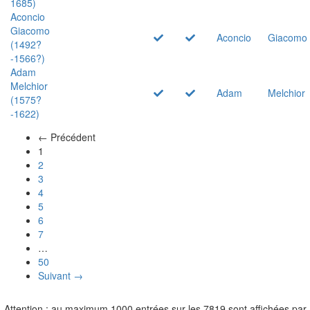
1685)
Aconcio
Giacomo
Aconcio
Giacomo
(1492?
-1566?)
Adam
Melchior
Adam
Melchior
(1575?
-1622)
← Précédent
(actuel)
1
2
3
4
5
6
7
…
50
Suivant →
Attention : au maximum 1000 entrées sur les 7819 sont affichées par