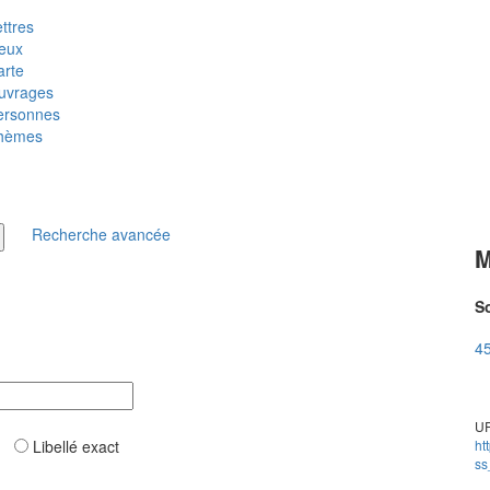
ttres
ieux
arte
uvrages
ersonnes
hèmes
Recherche avancée
M
So
45
UR
ar
Libellé exact
ht
ss