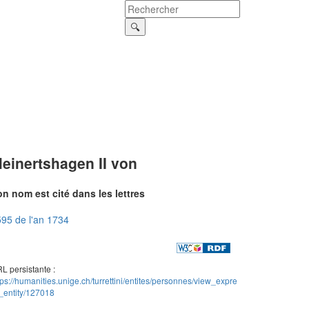
einertshagen II von
n nom est cité dans les lettres
95 de l'an 1734
L persistante :
tps://humanities.unige.ch/turrettini/entites/personnes/view_expre
_entity/127018