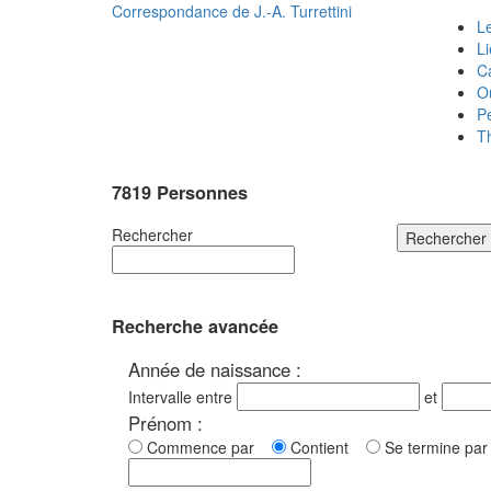
Correspondance de
J.-A. Turrettini
Le
L
C
O
P
T
7819 Personnes
Rechercher
Rechercher
Recherche avancée
Année de naissance :
Intervalle entre
et
Prénom :
Commence par
Contient
Se termine p