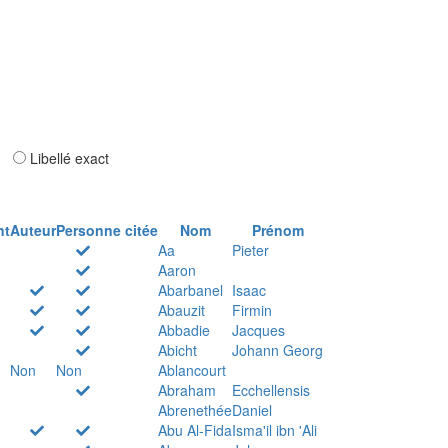
ar
Libellé exact
nt
Auteur
Personne citée
Nom
Prénom
Aa
Pieter
Aaron
Abarbanel
Isaac
Abauzit
Firmin
Abbadie
Jacques
Abicht
Johann Georg
Non
Non
Ablancourt
Abraham
Ecchellensis
Abrenethée
Daniel
Abu Al-Fida
Isma'il ibn 'Ali