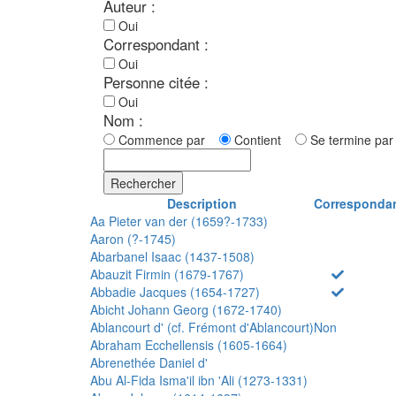
Auteur :
Oui
Correspondant :
Oui
Personne citée :
Oui
Nom :
Commence par
Contient
Se termine p
Rechercher
Description
Corresponda
Aa Pieter van der (1659?-1733)
Aaron (?-1745)
Abarbanel Isaac (1437-1508)
Abauzit Firmin (1679-1767)
Abbadie Jacques (1654-1727)
Abicht Johann Georg (1672-1740)
Ablancourt d' (cf. Frémont d'Ablancourt)
Non
Abraham Ecchellensis (1605-1664)
Abrenethée Daniel d'
Abu Al-Fida Isma'il ibn 'Ali (1273-1331)