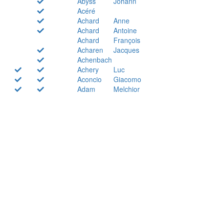
Abyss
Johann
Acéré
Achard
Anne
Achard
Antoine
Achard
François
Acharen
Jacques
Achenbach
Achery
Luc
Aconcio
Giacomo
Adam
Melchior