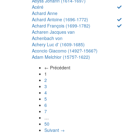
Abyss Johann (1614-1697)
Acéré
Achard Anne
Achard Antoine (1696-1772)
Achard François (1699-1782)
Acharen Jacques van
Achenbach von
Achery Luc d' (1609-1685)
Aconcio Giacomo (1492?-1566?)
Adam Melchior (1575?-1622)
← Précédent
(actuel)
1
2
3
4
5
6
7
…
50
Suivant →