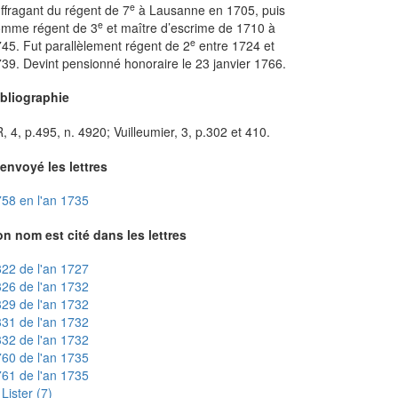
e
ffragant du régent de 7
à Lausanne en 1705, puis
e
omme régent de 3
et maître d’escrime de 1710 à
e
45. Fut parallèlement régent de 2
entre 1724 et
39. Devint pensionné honoraire le 23 janvier 1766.
ibliographie
, 4, p.495, n. 4920; Vuilleumier, 3, p.302 et 410.
envoyé les lettres
58 en l'an 1735
n nom est cité dans les lettres
22 de l'an 1727
26 de l'an 1732
29 de l'an 1732
31 de l'an 1732
32 de l'an 1732
60 de l'an 1735
61 de l'an 1735
Lister (7)