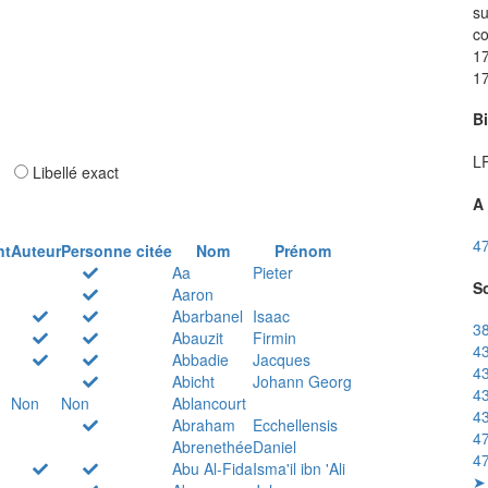
su
c
17
17
B
LR
ar
Libellé exact
A 
47
nt
Auteur
Personne citée
Nom
Prénom
Aa
Pieter
So
Aaron
Abarbanel
Isaac
38
Abauzit
Firmin
43
Abbadie
Jacques
43
Abicht
Johann Georg
43
Non
Non
Ablancourt
43
Abraham
Ecchellensis
47
Abrenethée
Daniel
47
Abu Al-Fida
Isma'il ibn 'Ali
➤ 