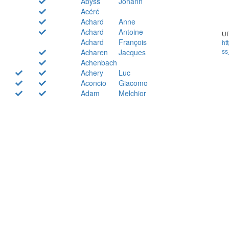
Abyss
Johann
Acéré
Achard
Anne
Achard
Antoine
UR
Achard
François
ht
ss
Acharen
Jacques
Achenbach
Achery
Luc
Aconcio
Giacomo
Adam
Melchior