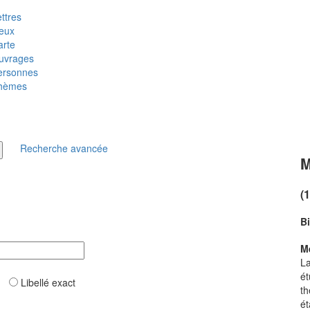
ttres
ieux
arte
uvrages
ersonnes
hèmes
Recherche avancée
M
(
B
Me
L
ét
ar
Libellé exact
th
ét