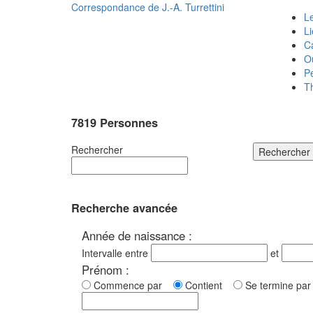
Correspondance de
J.-A. Turrettini
Le
L
C
O
P
T
7819 Personnes
Rechercher
Rechercher
Recherche avancée
Année de naissance :
Intervalle entre
et
Prénom :
Commence par
Contient
Se termine p