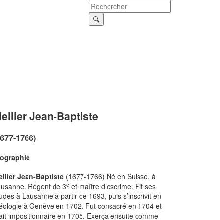
eilier Jean-Baptiste
1677-1766)
iographie
ilier Jean-Baptiste
(1677-1766) Né en Suisse, à
e
ausanne. Régent de 3
et maître d’escrime. Fit ses
udes à Lausanne à partir de 1693, puis s’inscrivit en
éologie à Genève en 1702. Fut consacré en 1704 et
ait impositionnaire en 1705. Exerça ensuite comme