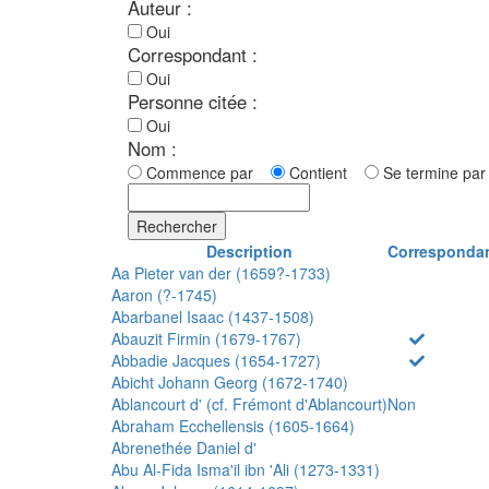
Auteur :
Oui
Correspondant :
Oui
Personne citée :
Oui
Nom :
Commence par
Contient
Se termine p
Rechercher
Description
Corresponda
Aa Pieter van der (1659?-1733)
Aaron (?-1745)
Abarbanel Isaac (1437-1508)
Abauzit Firmin (1679-1767)
Abbadie Jacques (1654-1727)
Abicht Johann Georg (1672-1740)
Ablancourt d' (cf. Frémont d'Ablancourt)
Non
Abraham Ecchellensis (1605-1664)
Abrenethée Daniel d'
Abu Al-Fida Isma'il ibn 'Ali (1273-1331)