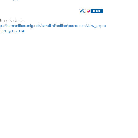
L persistante :
tps://humanities.unige.ch/turrettini/entites/personnes/view_expre
_entity/127014