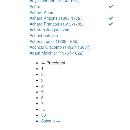
Abyss Johann (1614-1697)
Acéré
Achard Anne
Achard Antoine (1696-1772)
Achard François (1699-1782)
Acharen Jacques van
Achenbach von
Achery Luc d' (1609-1685)
Aconcio Giacomo (1492?-1566?)
Adam Melchior (1575?-1622)
← Précédent
(actuel)
1
2
3
4
5
6
7
…
50
Suivant →