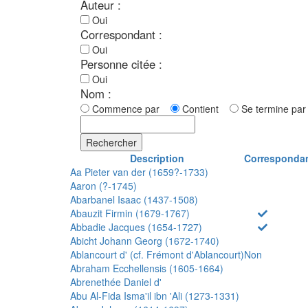
Auteur :
Oui
Correspondant :
Oui
Personne citée :
Oui
Nom :
Commence par
Contient
Se termine p
Rechercher
Description
Corresponda
Aa Pieter van der (1659?-1733)
Aaron (?-1745)
Abarbanel Isaac (1437-1508)
Abauzit Firmin (1679-1767)
Abbadie Jacques (1654-1727)
Abicht Johann Georg (1672-1740)
Ablancourt d' (cf. Frémont d'Ablancourt)
Non
Abraham Ecchellensis (1605-1664)
Abrenethée Daniel d'
Abu Al-Fida Isma'il ibn 'Ali (1273-1331)