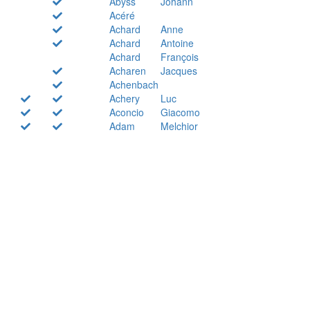
Abyss
Johann
Acéré
Achard
Anne
Achard
Antoine
Achard
François
Acharen
Jacques
Achenbach
Achery
Luc
Aconcio
Giacomo
Adam
Melchior