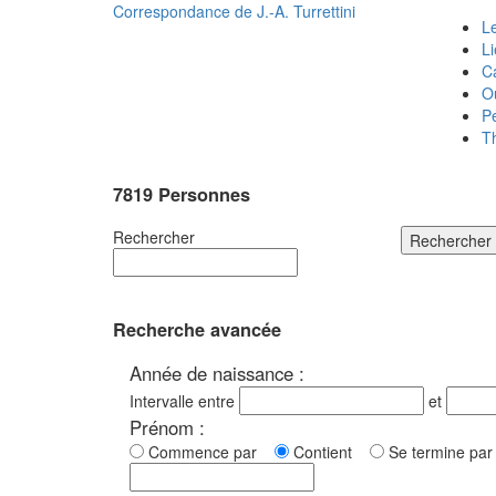
Correspondance de
J.-A. Turrettini
Le
L
C
O
P
T
7819 Personnes
Rechercher
Rechercher
Recherche avancée
Année de naissance :
Intervalle entre
et
Prénom :
Commence par
Contient
Se termine p