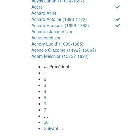
Abyss Johann (1614-1697)
Acéré
Achard Anne
Achard Antoine (1696-1772)
Achard François (1699-1782)
Acharen Jacques van
Achenbach von
Achery Luc d' (1609-1685)
Aconcio Giacomo (1492?-1566?)
Adam Melchior (1575?-1622)
← Précédent
(actuel)
1
2
3
4
5
6
7
…
50
Suivant →