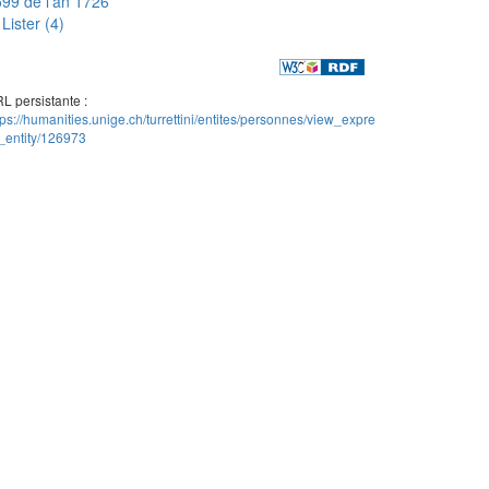
99 de l'an 1726
Lister (4)
L persistante :
tps://humanities.unige.ch/turrettini/entites/personnes/view_expre
_entity/126973