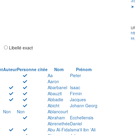
35
➤ 
UR
ht
ss
ar
Libellé exact
nt
Auteur
Personne citée
Nom
Prénom
Aa
Pieter
Aaron
Abarbanel
Isaac
Abauzit
Firmin
Abbadie
Jacques
Abicht
Johann Georg
Non
Non
Ablancourt
Abraham
Ecchellensis
Abrenethée
Daniel
Abu Al-Fida
Isma'il ibn 'Ali