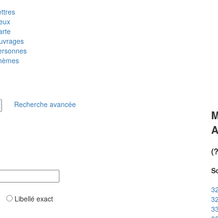
ttres
ieux
arte
uvrages
ersonnes
hèmes
Recherche avancée
M
A
(
So
32
ar
Libellé exact
32
33