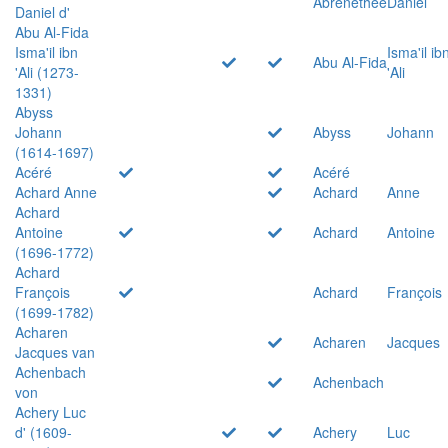
Abrenethée
Daniel
Daniel d'
Abu Al-Fida
Isma'il ibn
Isma'il ib
Abu Al-Fida
'Ali (1273-
'Ali
1331)
Abyss
Johann
Abyss
Johann
(1614-1697)
Acéré
Acéré
Achard Anne
Achard
Anne
Achard
Antoine
Achard
Antoine
(1696-1772)
Achard
François
Achard
François
(1699-1782)
Acharen
Acharen
Jacques
Jacques van
Achenbach
Achenbach
von
Achery Luc
d' (1609-
Achery
Luc