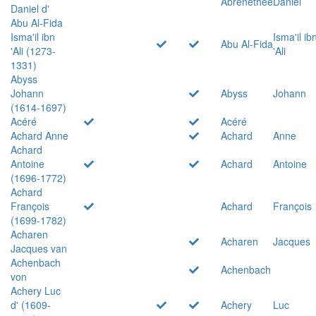
Abrenethée
Daniel
Daniel d'
Abu Al-Fida
Isma'il ibn
Isma'il ib
Abu Al-Fida
'Ali (1273-
'Ali
1331)
Abyss
Johann
Abyss
Johann
(1614-1697)
Acéré
Acéré
Achard Anne
Achard
Anne
Achard
Antoine
Achard
Antoine
(1696-1772)
Achard
François
Achard
François
(1699-1782)
Acharen
Acharen
Jacques
Jacques van
Achenbach
Achenbach
von
Achery Luc
d' (1609-
Achery
Luc