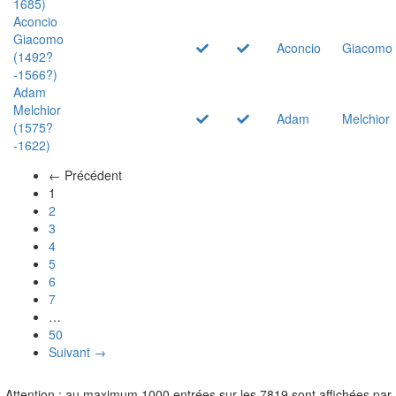
1685)
Aconcio
Giacomo
Aconcio
Giacomo
(1492?
-1566?)
Adam
Melchior
Adam
Melchior
(1575?
-1622)
← Précédent
(actuel)
1
2
3
4
5
6
7
…
50
Suivant →
Attention : au maximum 1000 entrées sur les 7819 sont affichées par