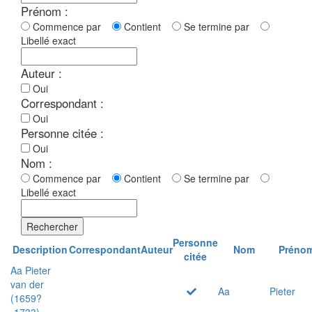
Prénom :
Commence par
Contient
Se termine par
Libellé exact
Auteur :
Oui
Correspondant :
Oui
Personne citée :
Oui
Nom :
Commence par
Contient
Se termine par
Libellé exact
Rechercher
Personne
Description
Correspondant
Auteur
Nom
Préno
citée
Aa Pieter
van der
Aa
Pieter
(1659?
-1733)