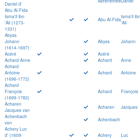
Abrenethée
Daniel
Daniel d'
Abu Al-Fida
Isma'il ibn
Isma'il ib
Abu Al-Fida
'Ali (1273-
'Ali
1331)
Abyss
Johann
Abyss
Johann
(1614-1697)
Acéré
Acéré
Achard Anne
Achard
Anne
Achard
Antoine
Achard
Antoine
(1696-1772)
Achard
François
Achard
François
(1699-1782)
Acharen
Acharen
Jacques
Jacques van
Achenbach
Achenbach
von
Achery Luc
d' (1609-
Achery
Luc