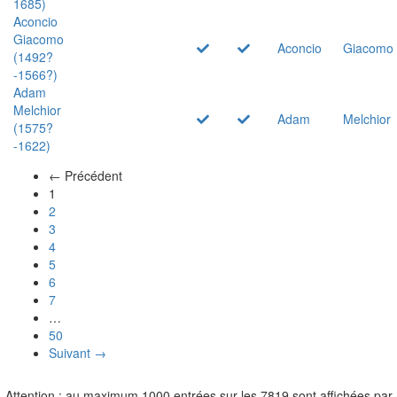
1685)
Aconcio
Giacomo
Aconcio
Giacomo
(1492?
-1566?)
Adam
Melchior
Adam
Melchior
(1575?
-1622)
← Précédent
(actuel)
1
2
3
4
5
6
7
…
50
Suivant →
Attention : au maximum 1000 entrées sur les 7819 sont affichées par