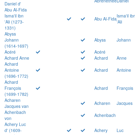
Abrenethée
Daniel
Daniel d'
Abu Al-Fida
Isma'il ibn
Isma'il ib
Abu Al-Fida
'Ali (1273-
'Ali
1331)
Abyss
Johann
Abyss
Johann
(1614-1697)
Acéré
Acéré
Achard Anne
Achard
Anne
Achard
Antoine
Achard
Antoine
(1696-1772)
Achard
François
Achard
François
(1699-1782)
Acharen
Acharen
Jacques
Jacques van
Achenbach
Achenbach
von
Achery Luc
d' (1609-
Achery
Luc