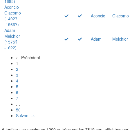
1685)
Aconcio
Giacomo
Aconcio
Giacomo
(1492?
-1566?)
Adam
Melchior
Adam
Melchior
(1575?
-1622)
← Précédent
(actuel)
1
2
3
4
5
6
7
…
50
Suivant →
Attention : au maximum 1000 entrées sur les 7819 sont affichées par