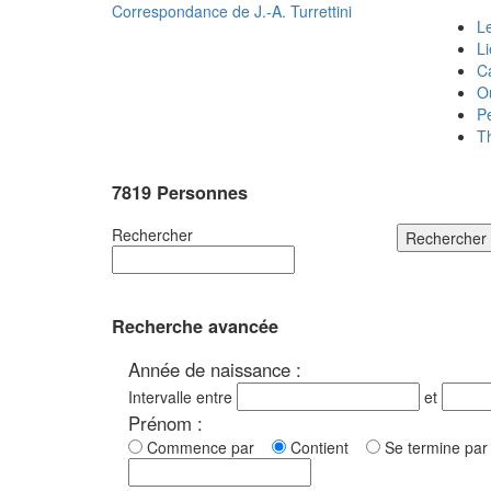
Correspondance de
J.-A. Turrettini
Le
L
C
O
P
T
7819 Personnes
Rechercher
Rechercher
Recherche avancée
Année de naissance :
Intervalle entre
et
Prénom :
Commence par
Contient
Se termine p