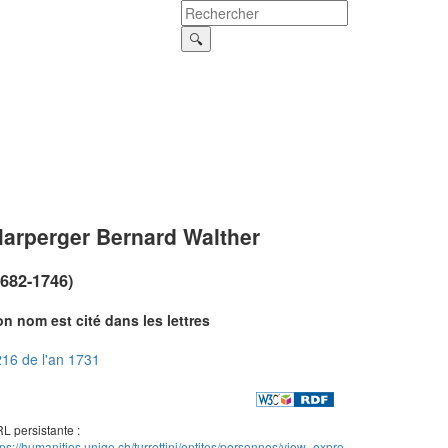
arperger Bernard Walther
1682-1746)
n nom est cité dans les lettres
16 de l'an 1731
L persistante :
tps://humanities.unige.ch/turrettini/entites/personnes/view_expre