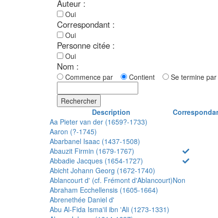
Auteur :
Oui
Correspondant :
Oui
Personne citée :
Oui
Nom :
Commence par
Contient
Se termine p
Rechercher
Description
Corresponda
Aa Pieter van der (1659?-1733)
Aaron (?-1745)
Abarbanel Isaac (1437-1508)
Abauzit Firmin (1679-1767)
Abbadie Jacques (1654-1727)
Abicht Johann Georg (1672-1740)
Ablancourt d' (cf. Frémont d'Ablancourt)
Non
Abraham Ecchellensis (1605-1664)
Abrenethée Daniel d'
Abu Al-Fida Isma'il ibn 'Ali (1273-1331)