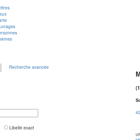
ttres
ieux
arte
uvrages
ersonnes
hèmes
Recherche avancée
M
(
So
42
ar
Libellé exact
UR
ht