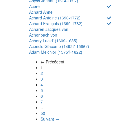
Abyss Johann (1614-1697)
Acéré
Achard Anne
Achard Antoine (1696-1772)
Achard François (1699-1782)
Acharen Jacques van
Achenbach von
Achery Luc d' (1609-1685)
Aconcio Giacomo (1492?-1566?)
Adam Melchior (1575?-1622)
← Précédent
(actuel)
1
2
3
4
5
6
7
…
50
Suivant →