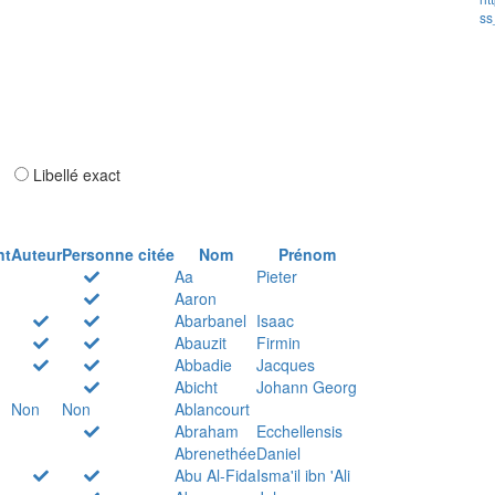
ss
ar
Libellé exact
nt
Auteur
Personne citée
Nom
Prénom
Aa
Pieter
Aaron
Abarbanel
Isaac
Abauzit
Firmin
Abbadie
Jacques
Abicht
Johann Georg
Non
Non
Ablancourt
Abraham
Ecchellensis
Abrenethée
Daniel
Abu Al-Fida
Isma'il ibn 'Ali