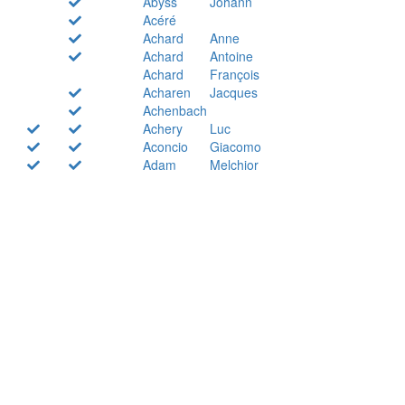
Abyss
Johann
Acéré
Achard
Anne
Achard
Antoine
Achard
François
Acharen
Jacques
Achenbach
Achery
Luc
Aconcio
Giacomo
Adam
Melchior