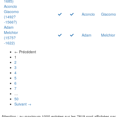
1685)
Aconcio
Giacomo
Aconcio
Giacomo
(1492?
-1566?)
Adam
Melchior
Adam
Melchior
(1575?
-1622)
← Précédent
(actuel)
1
2
3
4
5
6
7
…
50
Suivant →
Attention : au maximum 1000 entrées sur les 7819 sont affichées par