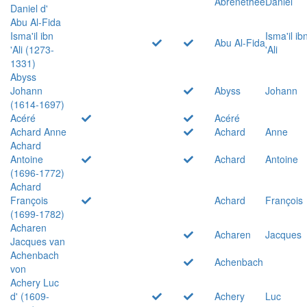
Abrenethée
Daniel
Daniel d'
Abu Al-Fida
Isma'il ibn
Isma'il ib
Abu Al-Fida
'Ali (1273-
'Ali
1331)
Abyss
Johann
Abyss
Johann
(1614-1697)
Acéré
Acéré
Achard Anne
Achard
Anne
Achard
Antoine
Achard
Antoine
(1696-1772)
Achard
François
Achard
François
(1699-1782)
Acharen
Acharen
Jacques
Jacques van
Achenbach
Achenbach
von
Achery Luc
d' (1609-
Achery
Luc