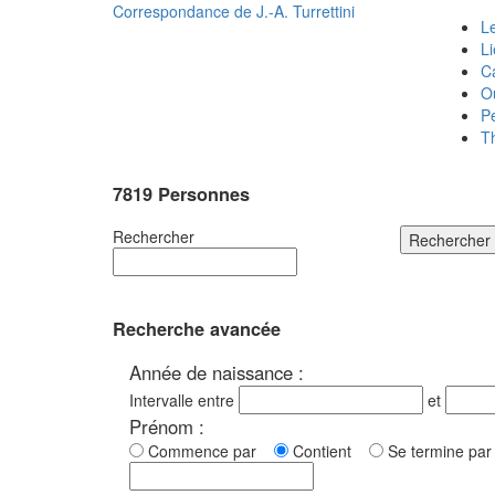
Correspondance de
J.-A. Turrettini
Le
L
C
O
P
T
7819 Personnes
Rechercher
Rechercher
Recherche avancée
Année de naissance :
Intervalle entre
et
Prénom :
Commence par
Contient
Se termine p