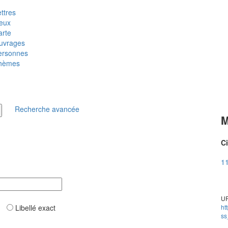
ttres
ieux
arte
uvrages
ersonnes
hèmes
Recherche avancée
M
Ci
11
UR
ar
Libellé exact
ht
ss