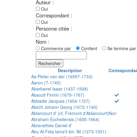
Auteur :
Oui
Correspondant :
Oui
Personne citée :
Oui
Nom :
Commence par
Contient
Se termine p
Rechercher
Description
Corresponda
Aa Pieter van der (1659?-1733)
Aaron (?-1745)
Abarbanel Isaac (1437-1508)
Abauzit Firmin (1679-1767)
Abbadie Jacques (1654-1727)
Abicht Johann Georg (1672-1740)
Ablancourt d' (cf. Frémont d'Ablancourt)
Non
Abraham Ecchellensis (1605-1664)
Abrenethée Daniel d'
Abu Al-Fida Isma'il ibn 'Ali (1273-1331)