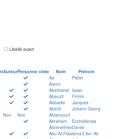
ar
Libellé exact
nt
Auteur
Personne citée
Nom
Prénom
Aa
Pieter
Aaron
Abarbanel
Isaac
Abauzit
Firmin
Abbadie
Jacques
Abicht
Johann Georg
Non
Non
Ablancourt
Abraham
Ecchellensis
Abrenethée
Daniel
Abu Al-Fida
Isma'il ibn 'Ali