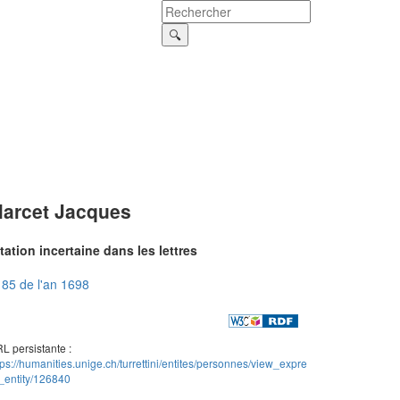
arcet Jacques
tation incertaine dans les lettres
85 de l'an 1698
L persistante :
tps://humanities.unige.ch/turrettini/entites/personnes/view_expre
_entity/126840