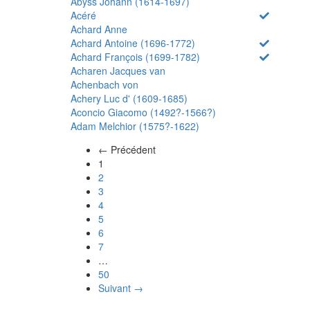
Abyss Johann (1614-1697)
Acéré
Achard Anne
Achard Antoine (1696-1772)
Achard François (1699-1782)
Acharen Jacques van
Achenbach von
Achery Luc d' (1609-1685)
Aconcio Giacomo (1492?-1566?)
Adam Melchior (1575?-1622)
← Précédent
(actuel)
1
2
3
4
5
6
7
…
50
Suivant →