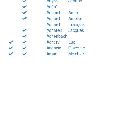
Abyss
Johann
Acéré
Achard
Anne
Achard
Antoine
Achard
François
Acharen
Jacques
Achenbach
Achery
Luc
Aconcio
Giacomo
Adam
Melchior