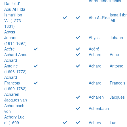
Abrenethée
Daniel
Daniel d'
Abu Al-Fida
Isma'il ibn
Isma'il ib
Abu Al-Fida
'Ali (1273-
'Ali
1331)
Abyss
Johann
Abyss
Johann
(1614-1697)
Acéré
Acéré
Achard Anne
Achard
Anne
Achard
Antoine
Achard
Antoine
(1696-1772)
Achard
François
Achard
François
(1699-1782)
Acharen
Acharen
Jacques
Jacques van
Achenbach
Achenbach
von
Achery Luc
d' (1609-
Achery
Luc