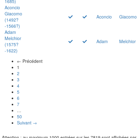
1685)
Aconcio
Giacomo
Aconcio
Giacomo
(1492?
-1566?)
Adam
Melchior
Adam
Melchior
(1575?
-1622)
← Précédent
(actuel)
1
2
3
4
5
6
7
…
50
Suivant →
Attention : au maximum 1000 entrées sur les 7819 sont affichées par