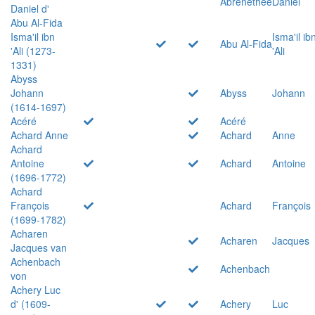
Abrenethée
Daniel
Daniel d'
Abu Al-Fida
Isma'il ibn
Isma'il ib
Abu Al-Fida
'Ali (1273-
'Ali
1331)
Abyss
Johann
Abyss
Johann
(1614-1697)
Acéré
Acéré
Achard Anne
Achard
Anne
Achard
Antoine
Achard
Antoine
(1696-1772)
Achard
François
Achard
François
(1699-1782)
Acharen
Acharen
Jacques
Jacques van
Achenbach
Achenbach
von
Achery Luc
d' (1609-
Achery
Luc