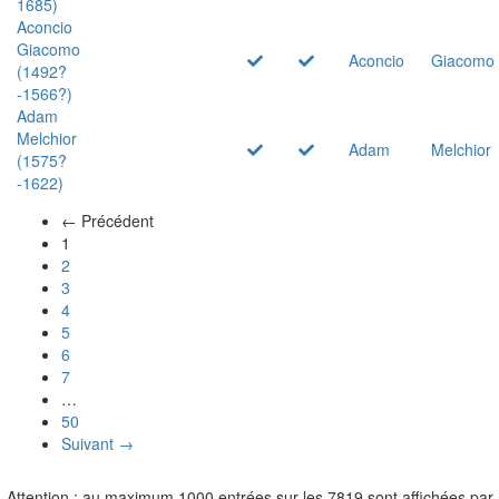
1685)
Aconcio
Giacomo
Aconcio
Giacomo
(1492?
-1566?)
Adam
Melchior
Adam
Melchior
(1575?
-1622)
← Précédent
(actuel)
1
2
3
4
5
6
7
…
50
Suivant →
Attention : au maximum 1000 entrées sur les 7819 sont affichées par