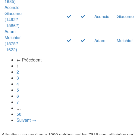
1685)
Aconcio
Giacomo
Aconcio
Giacomo
(1492?
-1566?)
Adam
Melchior
Adam
Melchior
(1575?
-1622)
← Précédent
(actuel)
1
2
3
4
5
6
7
…
50
Suivant →
Attention : au maximum 1000 entrées sur les 7819 sont affichées par