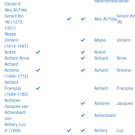
Abrenethée
Daniel
Daniel d'
Abu Al-Fida
Isma'il ibn
Isma'il ib
Abu Al-Fida
'Ali (1273-
'Ali
1331)
Abyss
Johann
Abyss
Johann
(1614-1697)
Acéré
Acéré
Achard Anne
Achard
Anne
Achard
Antoine
Achard
Antoine
(1696-1772)
Achard
François
Achard
François
(1699-1782)
Acharen
Acharen
Jacques
Jacques van
Achenbach
Achenbach
von
Achery Luc
d' (1609-
Achery
Luc