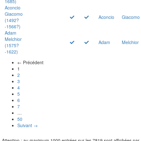
1685)
Aconcio
Giacomo
Aconcio
Giacomo
(1492?
-1566?)
Adam
Melchior
Adam
Melchior
(1575?
-1622)
← Précédent
(actuel)
1
2
3
4
5
6
7
…
50
Suivant →
Attention : au maximum 1000 entrées sur les 7819 sont affichées par