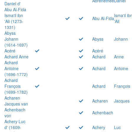
Abrenethée
Daniel
Daniel d'
Abu Al-Fida
Isma'il ibn
Isma'il ib
Abu Al-Fida
'Ali (1273-
'Ali
1331)
Abyss
Johann
Abyss
Johann
(1614-1697)
Acéré
Acéré
Achard Anne
Achard
Anne
Achard
Antoine
Achard
Antoine
(1696-1772)
Achard
François
Achard
François
(1699-1782)
Acharen
Acharen
Jacques
Jacques van
Achenbach
Achenbach
von
Achery Luc
d' (1609-
Achery
Luc