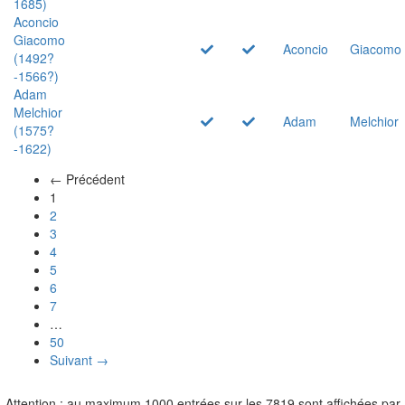
1685)
Aconcio
Giacomo
Aconcio
Giacomo
(1492?
-1566?)
Adam
Melchior
Adam
Melchior
(1575?
-1622)
← Précédent
(actuel)
1
2
3
4
5
6
7
…
50
Suivant →
Attention : au maximum 1000 entrées sur les 7819 sont affichées par