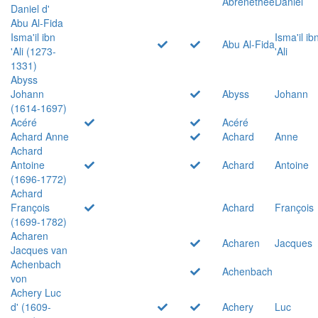
Abrenethée
Daniel
Daniel d'
Abu Al-Fida
Isma'il ibn
Isma'il ib
Abu Al-Fida
'Ali (1273-
'Ali
1331)
Abyss
Johann
Abyss
Johann
(1614-1697)
Acéré
Acéré
Achard Anne
Achard
Anne
Achard
Antoine
Achard
Antoine
(1696-1772)
Achard
François
Achard
François
(1699-1782)
Acharen
Acharen
Jacques
Jacques van
Achenbach
Achenbach
von
Achery Luc
d' (1609-
Achery
Luc