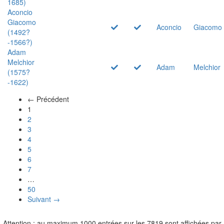
1685)
Aconcio
Giacomo
Aconcio
Giacomo
(1492?
-1566?)
Adam
Melchior
Adam
Melchior
(1575?
-1622)
← Précédent
(actuel)
1
2
3
4
5
6
7
…
50
Suivant →
Attention : au maximum 1000 entrées sur les 7819 sont affichées par