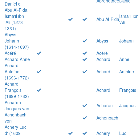
Abrenethée
Daniel
Daniel d'
Abu Al-Fida
Isma'il ibn
Isma'il ib
Abu Al-Fida
'Ali (1273-
'Ali
1331)
Abyss
Johann
Abyss
Johann
(1614-1697)
Acéré
Acéré
Achard Anne
Achard
Anne
Achard
Antoine
Achard
Antoine
(1696-1772)
Achard
François
Achard
François
(1699-1782)
Acharen
Acharen
Jacques
Jacques van
Achenbach
Achenbach
von
Achery Luc
d' (1609-
Achery
Luc