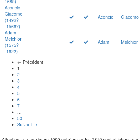
1685)
Aconcio
Giacomo
Aconcio
Giacomo
(1492?
-1566?)
Adam
Melchior
Adam
Melchior
(1575?
-1622)
← Précédent
(actuel)
1
2
3
4
5
6
7
…
50
Suivant →
Attention : au maximum 1000 entrées sur les 7819 sont affichées par