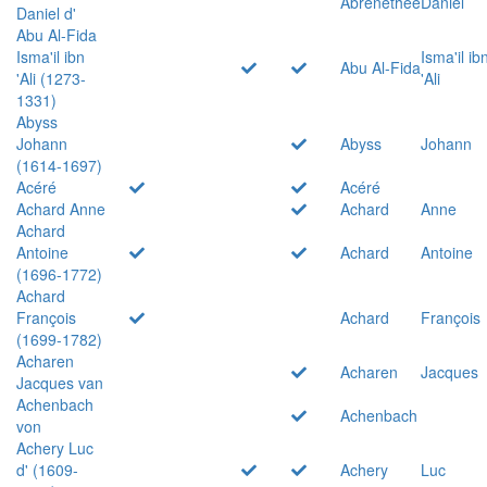
Abrenethée
Daniel
Daniel d'
Abu Al-Fida
Isma'il ibn
Isma'il ib
Abu Al-Fida
'Ali (1273-
'Ali
1331)
Abyss
Johann
Abyss
Johann
(1614-1697)
Acéré
Acéré
Achard Anne
Achard
Anne
Achard
Antoine
Achard
Antoine
(1696-1772)
Achard
François
Achard
François
(1699-1782)
Acharen
Acharen
Jacques
Jacques van
Achenbach
Achenbach
von
Achery Luc
d' (1609-
Achery
Luc