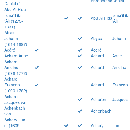
Abrenethée
Daniel
Daniel d'
Abu Al-Fida
Isma'il ibn
Isma'il ib
Abu Al-Fida
'Ali (1273-
'Ali
1331)
Abyss
Johann
Abyss
Johann
(1614-1697)
Acéré
Acéré
Achard Anne
Achard
Anne
Achard
Antoine
Achard
Antoine
(1696-1772)
Achard
François
Achard
François
(1699-1782)
Acharen
Acharen
Jacques
Jacques van
Achenbach
Achenbach
von
Achery Luc
d' (1609-
Achery
Luc