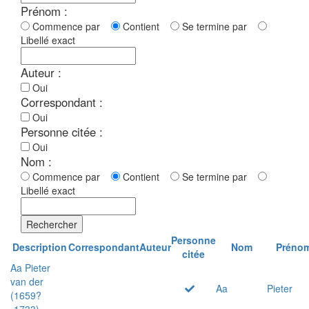
Prénom :
Commence par
Contient
Se termine par
Libellé exact
Auteur :
Oui
Correspondant :
Oui
Personne citée :
Oui
Nom :
Commence par
Contient
Se termine par
Libellé exact
Rechercher
Personne
Description
Correspondant
Auteur
Nom
Préno
citée
Aa Pieter
van der
Aa
Pieter
(1659?
-1733)