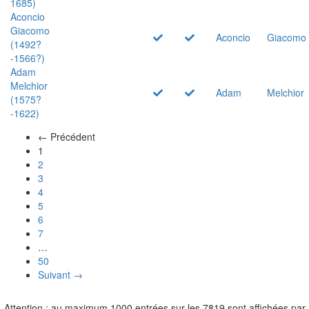
1685)
Aconcio
Giacomo
Aconcio
Giacomo
(1492?
-1566?)
Adam
Melchior
Adam
Melchior
(1575?
-1622)
← Précédent
(actuel)
1
2
3
4
5
6
7
…
50
Suivant →
Attention : au maximum 1000 entrées sur les 7819 sont affichées par