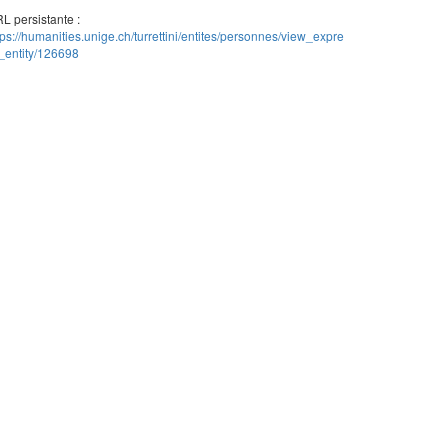
L persistante :
tps://humanities.unige.ch/turrettini/entites/personnes/view_expre
_entity/126698