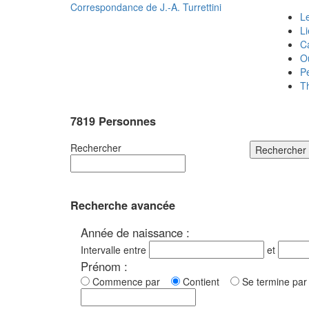
Correspondance de
J.-A. Turrettini
Le
L
C
O
P
T
7819 Personnes
Rechercher
Rechercher
Recherche avancée
Année de naissance :
Intervalle entre
et
Prénom :
Commence par
Contient
Se termine p