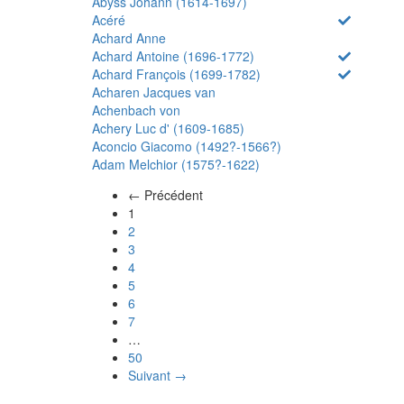
Abyss Johann (1614-1697)
Acéré
Achard Anne
Achard Antoine (1696-1772)
Achard François (1699-1782)
Acharen Jacques van
Achenbach von
Achery Luc d' (1609-1685)
Aconcio Giacomo (1492?-1566?)
Adam Melchior (1575?-1622)
← Précédent
(actuel)
1
2
3
4
5
6
7
…
50
Suivant →