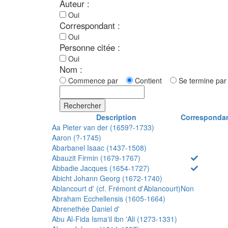
Auteur :
Oui
Correspondant :
Oui
Personne citée :
Oui
Nom :
Commence par
Contient
Se termine p
Rechercher
Description
Corresponda
Aa Pieter van der (1659?-1733)
Aaron (?-1745)
Abarbanel Isaac (1437-1508)
Abauzit Firmin (1679-1767)
Abbadie Jacques (1654-1727)
Abicht Johann Georg (1672-1740)
Ablancourt d' (cf. Frémont d'Ablancourt)
Non
Abraham Ecchellensis (1605-1664)
Abrenethée Daniel d'
Abu Al-Fida Isma'il ibn 'Ali (1273-1331)