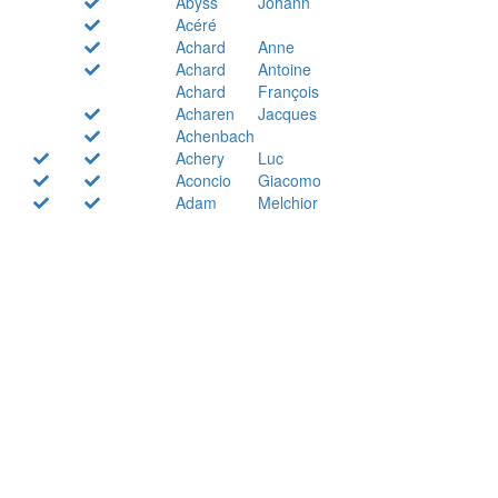
Abyss
Johann
Acéré
Achard
Anne
Achard
Antoine
Achard
François
Acharen
Jacques
Achenbach
Achery
Luc
Aconcio
Giacomo
Adam
Melchior