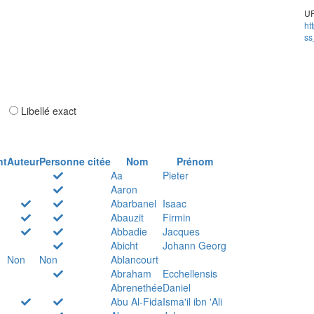
UR
ht
ss
ar
Libellé exact
nt
Auteur
Personne citée
Nom
Prénom
Aa
Pieter
Aaron
Abarbanel
Isaac
Abauzit
Firmin
Abbadie
Jacques
Abicht
Johann Georg
Non
Non
Ablancourt
Abraham
Ecchellensis
Abrenethée
Daniel
Abu Al-Fida
Isma'il ibn 'Ali