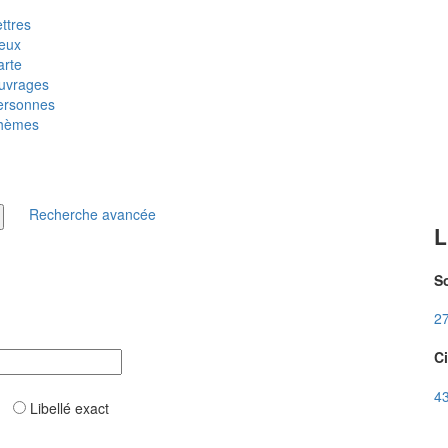
ttres
ieux
arte
uvrages
ersonnes
hèmes
Recherche avancée
L
So
27
Ci
43
ar
Libellé exact