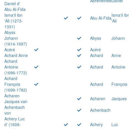
Abrenethée
Daniel
Daniel d'
Abu Al-Fida
Isma'il ibn
Isma'il ib
Abu Al-Fida
'Ali (1273-
'Ali
1331)
Abyss
Johann
Abyss
Johann
(1614-1697)
Acéré
Acéré
Achard Anne
Achard
Anne
Achard
Antoine
Achard
Antoine
(1696-1772)
Achard
François
Achard
François
(1699-1782)
Acharen
Acharen
Jacques
Jacques van
Achenbach
Achenbach
von
Achery Luc
d' (1609-
Achery
Luc