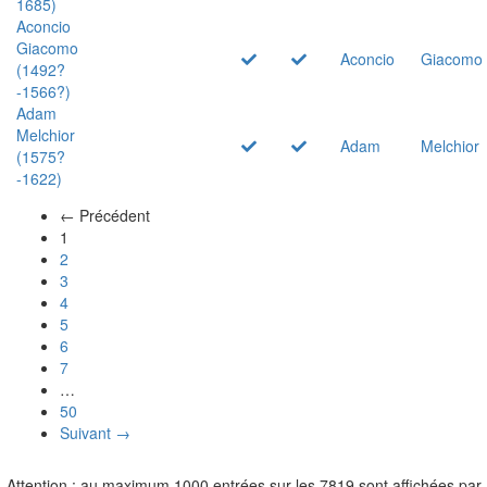
1685)
Aconcio
Giacomo
Aconcio
Giacomo
(1492?
-1566?)
Adam
Melchior
Adam
Melchior
(1575?
-1622)
← Précédent
(actuel)
1
2
3
4
5
6
7
…
50
Suivant →
Attention : au maximum 1000 entrées sur les 7819 sont affichées par