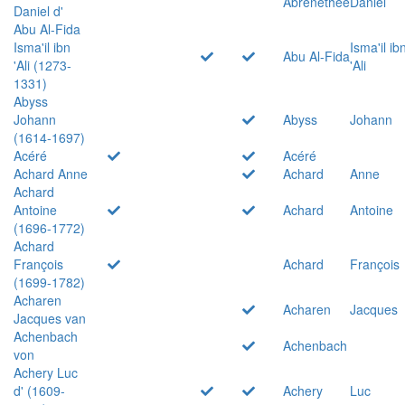
Abrenethée
Daniel
Daniel d'
Abu Al-Fida
Isma'il ibn
Isma'il ib
Abu Al-Fida
'Ali (1273-
'Ali
1331)
Abyss
Johann
Abyss
Johann
(1614-1697)
Acéré
Acéré
Achard Anne
Achard
Anne
Achard
Antoine
Achard
Antoine
(1696-1772)
Achard
François
Achard
François
(1699-1782)
Acharen
Acharen
Jacques
Jacques van
Achenbach
Achenbach
von
Achery Luc
d' (1609-
Achery
Luc